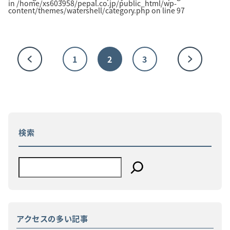
in
/home/xs603958/pepal.co.jp/public_html/wp-
content/themes/watershell/category.php
on line
97
1
2
3
検索
アクセスの多い記事