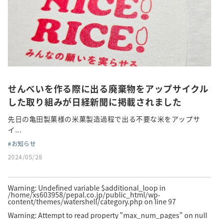
せんべいを作る際に出る廃棄物をアップサイクル
した取り組みが日経新聞に掲載されました
先日の亀田製菓様の米菓製造過程で出る不要な米をアップサ
イ...
お知らせ
2024/05/28
Warning
: Undefined variable $additional_loop in
/home/xs603958/pepal.co.jp/public_html/wp-
content/themes/watershell/category.php
on line
97
Warning
: Attempt to read property "max_num_pages" on null