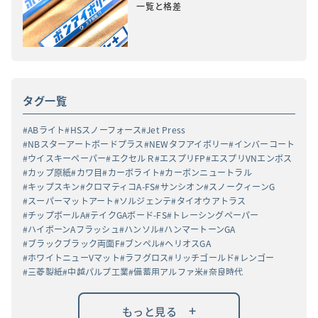
一覧と格差
タグ一覧
ABライト
HSスノーフォース
Jet Press
NBスターアートボードプラス
NEWタフアイボリー
インバーコート
ウイスキーペーパー
エクセルＲ
エスプリFP
エスプリVNエンボス
カップ原紙
カワ目
カーボライト
カーボンニュートラル
キップスキン
クロマティコA-FS
サンシオン
スノークィーンG
スーパーマットアート
ソルジェンテ
タイオウアトラス
チップボールA
テイクGAボード-FS
トレーシングペーパー
ハイボーンAフラッシュ
ハンソル
ハンマートーンGA
ブラックブラック両面F
ブンペル
ヘリオスGA
ホワイトニューVマット
ラフグロス
リッチゴールド
レンゴー
三菱製紙
中越パルプ工業
備蓄用アルファ米
奈良時代
新バフン紙N
無蛍光
燈花会
白色度78%以上
高白ラフバガス
高級高白ケント紙
黒丸α
+
もっと見る