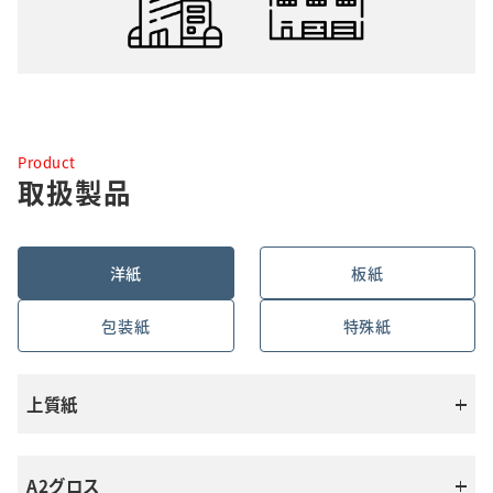
Product
取扱製品
洋紙
板紙
包装紙
特殊紙
上質紙
三菱製紙
A2グロス
S金菱P