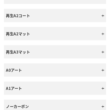
三菱製紙
カントエクセル
ユトリロLグロスマット
王子製紙
オーロラコート
ドゥバンセマット
北越紀州製紙
再生A2コート
OKプリンス上質エコグリーン（古紙70％）
中越パルプ工業
ミューマットEX
王子製紙
中越パルプ工業
北越紀州製紙
シャトン
竹紙シャトン
スマッシュCoC
ありそN
大王製紙
再生A2マット
OKコートNエコグリーン（古紙60％）
雷鳥コート
ミューマット-F
PFユトリロ上質グリーン70
王子製紙
大王製紙
再生A3マット
OKマットコートエコグリーン（古紙60％）
王子製紙
ユトリロコートグリーン70
王子製紙
OKトップコートマットN
大王製紙
A0アート
OKマットコートLエコグリーン（古紙60％）
ユトリロマットグリーン70
王子製紙
大王製紙
A1アート
SA金藤＋
OKウルトラアクアサテン
ユトリログロスマット
ユトリログロスマットナチュラル
王子製紙
中越パルプ工業
ノーカーボン
OK金藤＋
OK金藤片面
OK金藤片面L
サテン金藤N