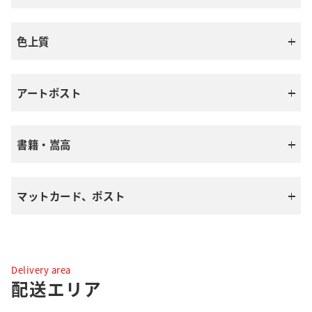
雷鳥マットコートZ
三菱製紙
三菱製紙
色上質
NCRスーパー
三菱ラベルアート
日本製紙
大王製紙
アートポスト
色上質
中越パルプ工業
ニューマイクロ
北越紀州製紙
雷鳥ダルアートCOC
北越紀州製紙
書籍・嵩高
アートポスト
MBS
色上質
レインボーロール
北越紀州製紙
富士感圧紙
王子製紙
マットカード、ポスト
淡クリームキンマリ
大王製紙
アートポスト＋
王子マテリア
色上質
日本製紙
OKマットポスト
OKマットカード
Delivery area
琥珀N
ラフクリーム琥珀N
配送エリア
日本製紙