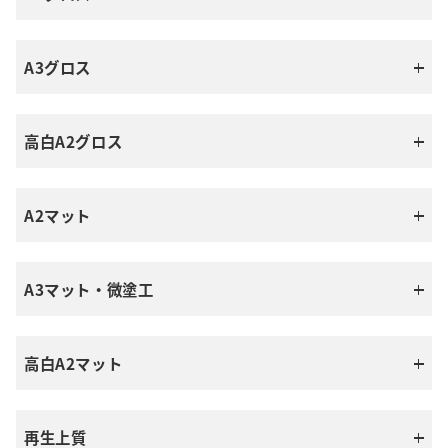
三菱製紙
日本製紙
A3グロス
SパールコートP
パールコートNA
しらおいK
NPI上質
王子製紙
北越紀州製紙
高白A2グロス
OKコートL
ドゥバンセコートL
北越紀州製紙
ミューコートネオス-F
北越紀州製紙
キンマリSW
キンマリV
紀州上質
北越紀州製紙
A2マット
ミューコートEX
王子製紙
ハイアルファ
三菱製紙
王子製紙
OKトップコート＋
A3マット・微塗工
ニューVマット
ニューVマットNA
OKプリンス上質EF
北越コーポレーション
大王製紙
日本製紙
高白A2マット
アルファマット
中越パルプ工業
Sユトリロコート
シルバーダイヤS
三菱製紙
雷鳥上質
竹紙上質
大王製紙
再生上質
ホワイトニューVマット
日本製紙