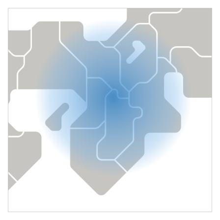
北越紀州製紙
ベストマット
淡クリームラフ書籍
パスピエクリーム
クリーム帳簿
リンテック
KK帳簿用紙（2022年12月より名称変更（KKクリーム
CoC））
日本製紙
b7トラネクスト（グラディアCoC、モンテアルバ）
b7ナチュラル（コスモエアライト）
b7バルキー（モンテルキア）
王子製紙
OKアドニスラフW