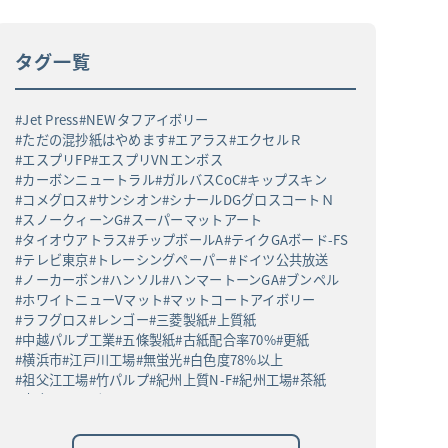
タグ一覧
Jet Press
NEWタフアイボリー
ただの混抄紙はやめます
エアラス
エクセルＲ
エスプリFP
エスプリVNエンボス
カーボンニュートラル
ガルバスCoC
キップスキン
コメグロス
サンシオン
シナールDGグロスコートＮ
スノークィーンG
スーパーマットアート
タイオウアトラス
チップボールA
テイクGAボード-FS
テレビ東京
トレーシングペーパー
ドイツ公共放送
ノーカーボン
ハンソル
ハンマートーンGA
ブンペル
ホワイトニューVマット
マットコートアイボリー
ラフグロス
レンゴー
三菱製紙
上質紙
中越パルプ工業
五條製紙
古紙配合率70%
更紙
横浜市
江戸川工場
無蛍光
白色度78%以上
祖父江工場
竹パルプ
紀州上質N-F
紀州工場
茶紙
高白ラフバガス