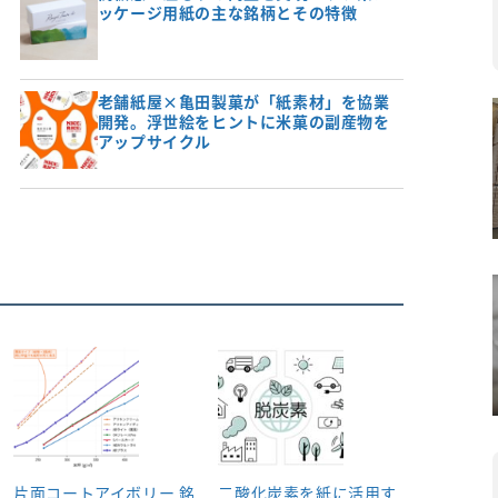
ッケージ用紙の主な銘柄とその特徴
老舗紙屋×亀田製菓が「紙素材」を協業
開発。浮世絵をヒントに米菓の副産物を
アップサイクル
片面コートアイボリー 銘
二酸化炭素を紙に活用す