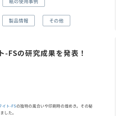
紙の使用事例
製品情報
その他
イト-FSの研究成果を発表！
ワイト-FS
の独特の風合いや印刷時の煌めき。その秘
りました。