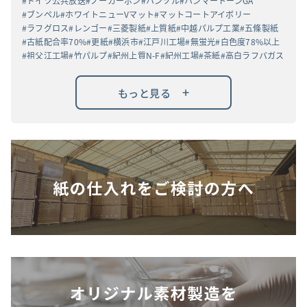
ドイツ公共放送
ノーカーボン
ハンソル
ハンマートーンGA
ブンペル
ホワイトニューVマット
マットコートアイボリー
ラフグロス
レンゴー
三菱製紙
上質紙
中越パルプ工業
五條製紙
古紙配合率70%
更紙
横浜市
江戸川工場
無蛍光
白色度78%以上
祖父江工場
竹パルプ
紀州上質N-F
紀州工場
茶紙
高白ラフバガス
+
もっと見る