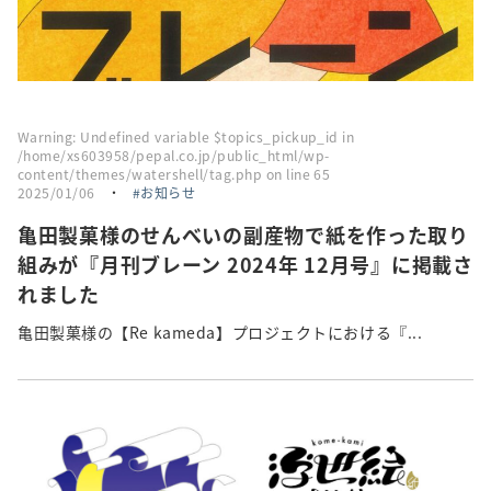
Warning
: Undefined variable $topics_pickup_id in
/home/xs603958/pepal.co.jp/public_html/wp-
content/themes/watershell/tag.php
on line
65
2025/01/06
・
お知らせ
亀田製菓様のせんべいの副産物で紙を作った取り
組みが『月刊ブレーン 2024年 12月号』に掲載さ
れました
亀田製菓様の【Re kameda】プロジェクトにおける『...