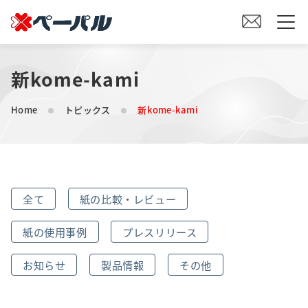
新kome-kami
HOME
Home
トピックス
新kome-kami
初めての方へ
紙の仕入れをご検討の方へ
全て
紙の比較・レビュー
オリジナル素材製造をご検討の方へ
紙の使用事例
プレスリリース
会社案内
お知らせ
製品情報
その他
事業内容