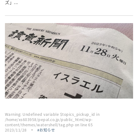
ズ」...
Warning
: Undefined variable $topics_pickup_id in
/home/xs603958/pepal.co.jp/public_html/wp-
content/themes/watershell/tag.php
on line
65
2023/11/28
・
お知らせ