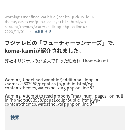
Warning
: Undefined variable $topics_pickup_id in
/home/xs603958/pepal.co.jp/public_html/wp-
content/themes/watershell/tag.php
on line
65
2023/11/01
・
お知らせ
フジテレビの『フューチャーランナーズ』で、
kome-kamiが紹介されました。
弊社オリジナルの廃棄米で作った紙素材「kome-kami...
Warning
: Undefined variable $additional_loop in
/home/xs603958/pepal.co.jp/public_html/wp-
content/themes/watershell/tag.php
on line
87
Warning
: Attempt to read property "max_num_pages" on null
in
/home/xs603958/pepal.co.jp/public_html/wp-
content/themes/watershell/tag.php
on line
87
検索