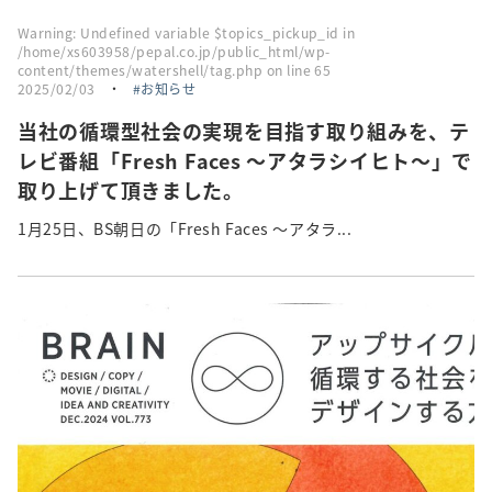
Warning
: Undefined variable $topics_pickup_id in
/home/xs603958/pepal.co.jp/public_html/wp-
content/themes/watershell/tag.php
on line
65
2025/02/03
・
お知らせ
当社の循環型社会の実現を目指す取り組みを、テ
レビ番組「Fresh Faces 〜アタラシイヒト〜」で
取り上げて頂きました。
1月25日、BS朝日の「Fresh Faces 〜アタラ...