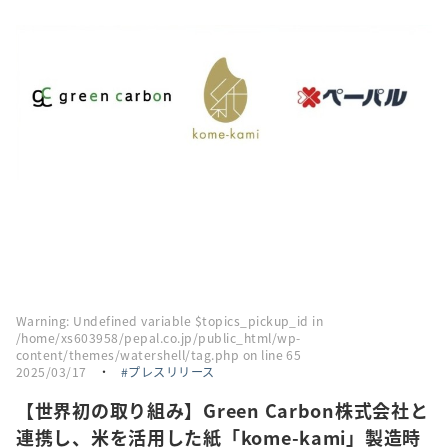
採用情報
トピックス
お問い合わせ・エントリー
SNSアカウント
Warning
: Undefined variable $topics_pickup_id in
/home/xs603958/pepal.co.jp/public_html/wp-
content/themes/watershell/tag.php
on line
65
2025/03/17
・
プレスリリース
【世界初の取り組み】Green Carbon株式会社と
連携し、米を活用した紙「kome-kami」製造時