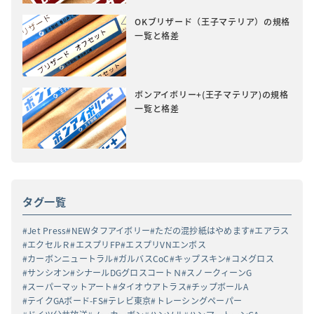
OKブリザード（王子マテリア）の規格
一覧と格差
ボンアイボリー+(王子マテリア)の規格
一覧と格差
タグ一覧
Jet Press
NEWタフアイボリー
ただの混抄紙はやめます
エアラス
エクセルＲ
エスプリFP
エスプリVNエンボス
カーボンニュートラル
ガルバスCoC
キップスキン
コメグロス
サンシオン
シナールDGグロスコートＮ
スノークィーンG
スーパーマットアート
タイオウアトラス
チップボールA
テイクGAボード-FS
テレビ東京
トレーシングペーパー