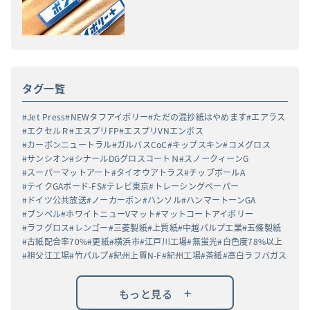
タグ一覧
Jet Press
NEWタフアイボリー
ただの混抄紙はやめます
エアラス
エクセルＲ
エスプリFP
エスプリVNエンボス
カーボンニュートラル
ガルバスCoC
キップスキン
コメグロス
サンシオン
シナールDGグロスコートＮ
スノークィーンG
スーパーマットアート
タイオウアトラス
チップボールA
テイクGAボード-FS
テレビ東京
トレーシングペーパー
ドイツ公共放送
ノーカーボン
ハンソル
ハンマートーンGA
ブンペル
ホワイトニューVマット
マットコートアイボリー
ラフグロス
レンゴー
三菱製紙
上質紙
中越パルプ工業
五條製紙
古紙配合率70%
更紙
横浜市
江戸川工場
無蛍光
白色度78%以上
祖父江工場
竹パルプ
紀州上質N-F
紀州工場
茶紙
高白ラフバガス
+
もっと見る