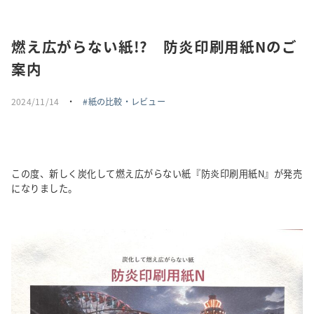
採用情報
燃え広がらない紙!? 防炎印刷用紙Nのご
トピックス
案内
お問い合わせ・エントリー
2024/11/14
・
紙の比較・レビュー
SNSアカウント
この度、新しく炭化して燃え広がらない紙『防炎印刷用紙N』が発売
になりました。