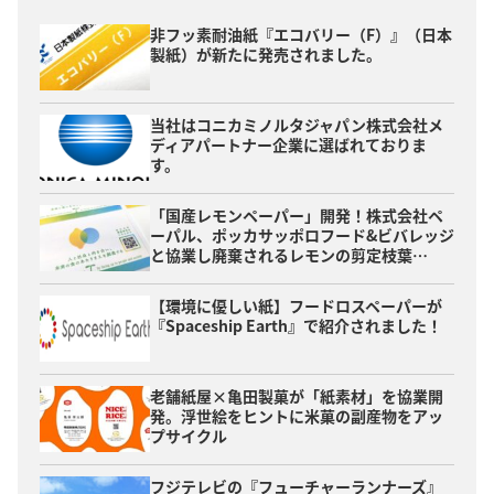
非フッ素耐油紙『エコバリー（F）』（日本
製紙）が新たに発売されました。
当社はコニカミノルタジャパン株式会社メ
ディアパートナー企業に選ばれておりま
す。
「国産レモンペーパー」開発！株式会社ペ
ーパル、ポッカサッポロフード&ビバレッジ
と協業し廃棄されるレモンの剪定枝葉…
【環境に優しい紙】フードロスペーパーが
『Spaceship Earth』で紹介されました！
老舗紙屋×亀田製菓が「紙素材」を協業開
発。浮世絵をヒントに米菓の副産物をアッ
プサイクル
フジテレビの『フューチャーランナーズ』