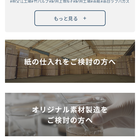
祖父江工場
竹パルプ
紀州上質N-F
紀州工場
茶紙
高白ラフバガス
+
もっと見る