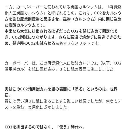
一方、カーボペーパーに使われている炭酸カルシウムは、「再資源
化人工炭酸カルシウム」と呼ばれるもの。これは、
CO2をカルシウ
ムを含む産業副産物と反応させ、鉱物（カルシウム）内に閉じ込め
た炭酸カルシウム
です。
本来なら大気に排出されるはずだったCO2を閉じ込めて固定化で
き、CO2削減につながります。さらに高温で焼かずに製造できるた
め、製造時のCO2も減らせる
点も大きなメリットです。
カーボペーパーは、この再資源化人口炭酸カルシウム（以下、CO2
活用炭カル）を紙に混ぜ込み、さらに紙の表面に塗工しました。
実はこのCO2活用炭カルを紙の表面に「塗る」というのは、世界
初。
最初は思い通りに紙に塗ることすら難しい状況でしたが、何度もテ
ストを重ね、実用化に成功しました。
CO2を排出するのではなく、「使う」時代へ。