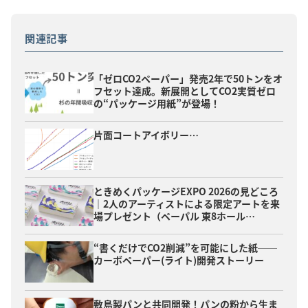
関連記事
「ゼロCO2ペーパー」発売2年で50トンをオ
フセット達成。新展開としてCO2実質ゼロ
の“パッケージ用紙”が登場！
片面コートアイボリー…
ときめくパッケージEXPO 2026の見どころ
｜2人のアーティストによる限定アートを来
場プレゼント（ペーパル 東8ホール…
“書くだけでCO2削減”を可能にした紙──
カーボペーパー(ライト)開発ストーリー
敷島製パンと共同開発！パンの粉から生ま