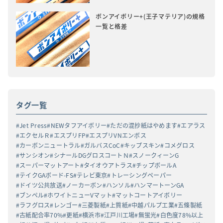
ボンアイボリー+(王子マテリア)の規格
一覧と格差
タグ一覧
Jet Press
NEWタフアイボリー
ただの混抄紙はやめます
エアラス
エクセルＲ
エスプリFP
エスプリVNエンボス
カーボンニュートラル
ガルバスCoC
キップスキン
コメグロス
サンシオン
シナールDGグロスコートＮ
スノークィーンG
スーパーマットアート
タイオウアトラス
チップボールA
テイクGAボード-FS
テレビ東京
トレーシングペーパー
ドイツ公共放送
ノーカーボン
ハンソル
ハンマートーンGA
ブンペル
ホワイトニューVマット
マットコートアイボリー
ラフグロス
レンゴー
三菱製紙
上質紙
中越パルプ工業
五條製紙
古紙配合率70%
更紙
横浜市
江戸川工場
無蛍光
白色度78%以上