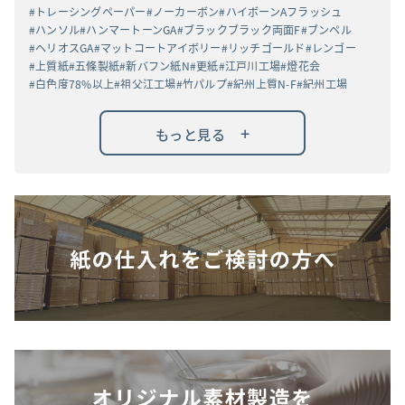
トレーシングペーパー
ノーカーボン
ハイボーンAフラッシュ
ハンソル
ハンマートーンGA
ブラックブラック両面F
ブンペル
ヘリオスGA
マットコートアイボリー
リッチゴールド
レンゴー
上質紙
五條製紙
新バフン紙N
更紙
江戸川工場
燈花会
白色度78%以上
祖父江工場
竹パルプ
紀州上質N-F
紀州工場
高白ラフバガス
高級高白ケント紙
黒丸α
+
もっと見る