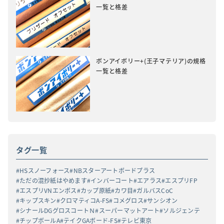
一覧と格差
ボンアイボリー+(王子マテリア)の規格
一覧と格差
タグ一覧
HSスノーフォース
NBスターアートボードプラス
ただの混抄紙はやめます
インバーコート
エアラス
エスプリFP
エスプリVNエンボス
カップ原紙
カワ目
ガルバスCoC
キップスキン
クロマティコA-FS
コメグロス
サンシオン
シナールDGグロスコートＮ
スーパーマットアート
ソルジェンテ
チップボールA
テイクGAボード-FS
テレビ東京