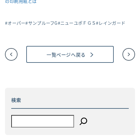
の印刷用紙とは
オーパー
サンプルーフG
ニューユポＦＧＳ
レインガード
一覧ページへ戻る
投
稿
ナ
ビ
ゲ
ー
シ
ョ
検索
ン