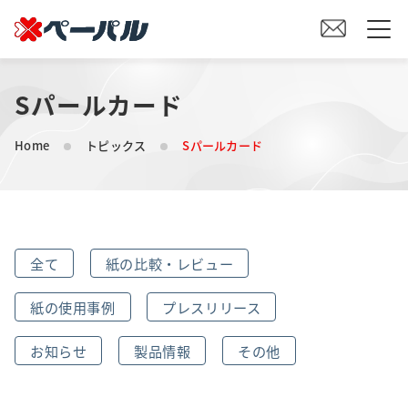
Sパールカード
HOME
Home
トピックス
Sパールカード
初めての方へ
紙の仕入れをご検討の方へ
全て
紙の比較・レビュー
オリジナル素材製造をご検討の方へ
紙の使用事例
プレスリリース
会社案内
お知らせ
製品情報
その他
事業内容