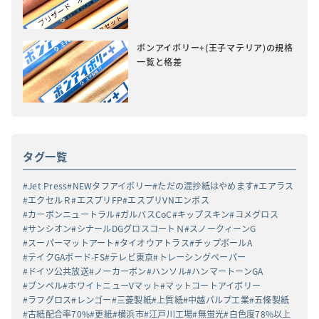
ボンアイボリー+(王子マテリア)の規格
一覧と格差
タグ一覧
Jet Press
NEWタフアイボリー
ただの混抄紙はやめます
エアラス
エクセルＲ
エスプリFP
エスプリVNエンボス
カーボンニュートラル
ガルバスCoC
キップスキン
コメグロス
サンシオン
シナールDGグロスコートＮ
スノークィーンG
スーパーマットアート
タイオウアトラス
チップボールA
テイクGAボード-FS
テレビ東京
トレーシングペーパー
ドイツ公共放送
ノーカーボン
ハンソル
ハンマートーンGA
ブンペル
ホワイトニューVマット
マットコートアイボリー
ラフグロス
レンゴー
三菱製紙
上質紙
中越パルプ工業
五條製紙
古紙配合率70%
更紙
横浜市
江戸川工場
無蛍光
白色度78%以上