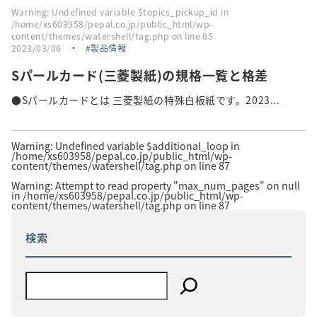
Warning
: Undefined variable $topics_pickup_id in
/home/xs603958/pepal.co.jp/public_html/wp-
content/themes/watershell/tag.php
on line
65
2023/03/06
・
製品情報
Sパールカード(三菱製紙)の規格一覧と格差
●Sパールカードとは 三菱製紙の特殊白板紙です。2023...
Warning
: Undefined variable $additional_loop in
/home/xs603958/pepal.co.jp/public_html/wp-
content/themes/watershell/tag.php
on line
87
Warning
: Attempt to read property "max_num_pages" on null
in
/home/xs603958/pepal.co.jp/public_html/wp-
content/themes/watershell/tag.php
on line
87
検索