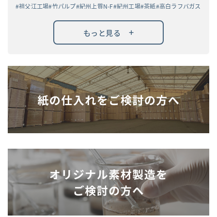
祖父江工場
竹パルプ
紀州上質N-F
紀州工場
茶紙
高白ラフバガス
+
もっと見る