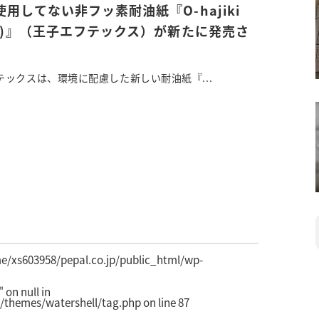
用してない非フッ素耐油紙『O-hajiki
キ)』（王子エフテックス）が新たに発売さ
ックスは、環境に配慮した新しい耐油紙『...
e/xs603958/pepal.co.jp/public_html/wp-
on null in
/themes/watershell/tag.php
on line
87