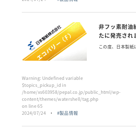
非フッ素耐油
たに発売され
この度、日本製紙は
Warning
: Undefined variable
$topics_pickup_id in
/home/xs603958/pepal.co.jp/public_html/wp-
content/themes/watershell/tag.php
on line
65
2024/07/24
・
製品情報