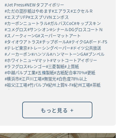
Jet Press
NEWタフアイボリー
ただの混抄紙はやめます
エアラス
エクセルＲ
エスプリFP
エスプリVNエンボス
カーボンニュートラル
ガルバスCoC
キップスキン
コメグロス
サンシオン
シナールDGグロスコートＮ
スノークィーンG
スーパーマットアート
タイオウアトラス
チップボールA
テイクGAボード-FS
テレビ東京
トレーシングペーパー
ドイツ公共放送
ノーカーボン
ハンソル
ハンマートーンGA
ブンペル
ホワイトニューVマット
マットコートアイボリー
ラフグロス
レンゴー
三菱製紙
上質紙
中越パルプ工業
五條製紙
古紙配合率70%
更紙
横浜市
江戸川工場
無蛍光
白色度78%以上
祖父江工場
竹パルプ
紀州上質N-F
紀州工場
茶紙
高白ラフバガス
+
もっと見る