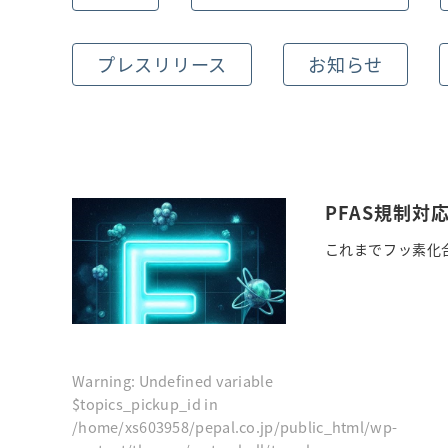
プレスリリース
お知らせ
PFAS規制
これまでフッ素化合
Warning
: Undefined variable
$topics_pickup_id in
/home/xs603958/pepal.co.jp/public_html/wp-