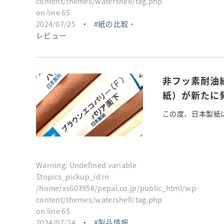
content/themes/watershell/tag.php
on line
65
2024/07/25
・
紙の比較・
レビュー
非フッ素耐油
紙）が新たに
この度、日本製紙は
Warning
: Undefined variable
$topics_pickup_id in
/home/xs603958/pepal.co.jp/public_html/wp-
content/themes/watershell/tag.php
on line
65
2024/07/24
・
製品情報