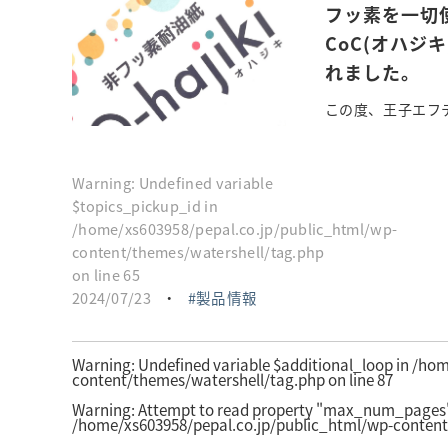
フッ素を一切使
CoC(オハジ
れました。
この度、王子エフテ
Warning
: Undefined variable
$topics_pickup_id in
/home/xs603958/pepal.co.jp/public_html/wp-
content/themes/watershell/tag.php
on line
65
2024/07/23
・
製品情報
Warning
: Undefined variable $additional_loop in
/hom
content/themes/watershell/tag.php
on line
87
Warning
: Attempt to read property "max_num_pages" 
/home/xs603958/pepal.co.jp/public_html/wp-content