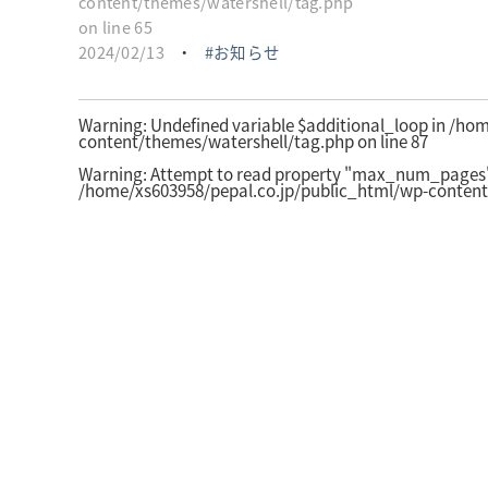
content/themes/watershell/tag.php
on line
65
2024/02/13
・
お知らせ
Warning
: Undefined variable $additional_loop in
/hom
content/themes/watershell/tag.php
on line
87
Warning
: Attempt to read property "max_num_pages" 
/home/xs603958/pepal.co.jp/public_html/wp-content