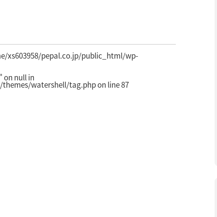
e/xs603958/pepal.co.jp/public_html/wp-
on null in
/themes/watershell/tag.php
on line
87