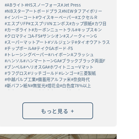
ABライト
HSスノーフォース
Jet Press
NBスターアートボードプラス
NEWタフアイボリー
インバーコート
ウイスキーペーパー
エクセルＲ
エスプリFP
エスプリVNエンボス
カップ原紙
カワ目
カーボライト
カーボンニュートラル
キップスキン
クロマティコA-FS
サンシオン
スノークィーンG
スーパーマットアート
ソルジェンテ
タイオウアトラス
チップボールA
テイクGAボード-FS
トレーシングペーパー
ハイボーンAフラッシュ
ハンソル
ハンマートーンGA
ブラックブラック両面F
ブンペル
ヘリオスGA
ホワイトニューVマット
ラフグロス
リッチゴールド
レンゴー
三菱製紙
中越パルプ工業
備蓄用アルファ米
奈良時代
新バフン紙N
無蛍光
燈花会
白色度78%以上
高白ラフバガス
高級高白ケント紙
黒丸α
+
もっと見る