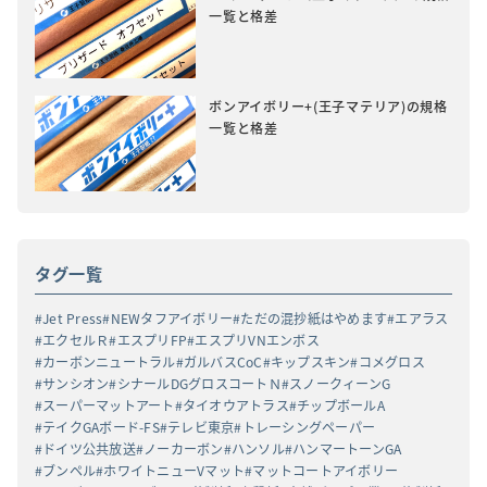
一覧と格差
ボンアイボリー+(王子マテリア)の規格
一覧と格差
タグ一覧
Jet Press
NEWタフアイボリー
ただの混抄紙はやめます
エアラス
エクセルＲ
エスプリFP
エスプリVNエンボス
カーボンニュートラル
ガルバスCoC
キップスキン
コメグロス
サンシオン
シナールDGグロスコートＮ
スノークィーンG
スーパーマットアート
タイオウアトラス
チップボールA
テイクGAボード-FS
テレビ東京
トレーシングペーパー
ドイツ公共放送
ノーカーボン
ハンソル
ハンマートーンGA
ブンペル
ホワイトニューVマット
マットコートアイボリー