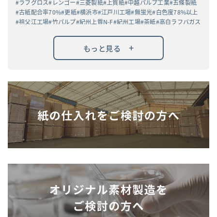
ラフグロス
レンゴー
三菱製紙
上質紙
中越パルプ工業
五條製紙
古紙配合率70%
更紙
横浜市
江戸川工場
無蛍光
白色度78%以上
祖父江工場
竹パルプ
紀州上質N-F
紀州工場
茶紙
高白ラフバガス
+
もっと見る