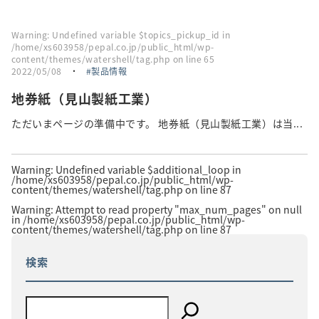
Warning
: Undefined variable $topics_pickup_id in
/home/xs603958/pepal.co.jp/public_html/wp-
content/themes/watershell/tag.php
on line
65
2022/05/08
・
製品情報
地券紙（見山製紙工業）
ただいまページの準備中です。 地券紙（見山製紙工業）は当...
Warning
: Undefined variable $additional_loop in
/home/xs603958/pepal.co.jp/public_html/wp-
content/themes/watershell/tag.php
on line
87
Warning
: Attempt to read property "max_num_pages" on null
in
/home/xs603958/pepal.co.jp/public_html/wp-
content/themes/watershell/tag.php
on line
87
検索