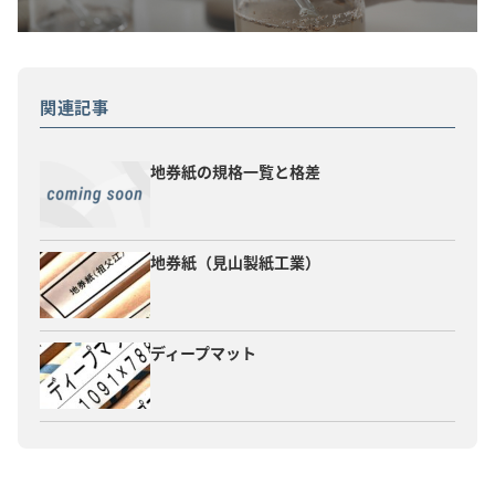
関連記事
地券紙の規格一覧と格差
地券紙（見山製紙工業）
ディープマット