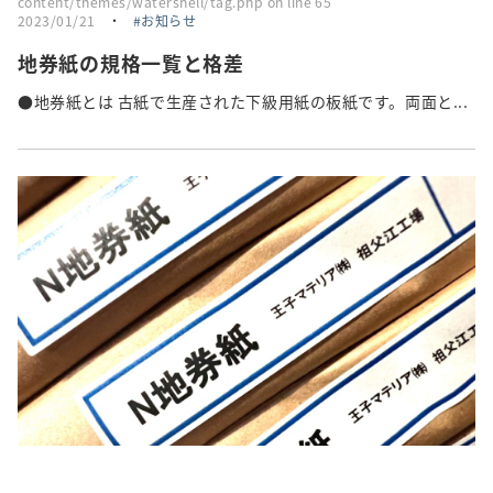
content/themes/watershell/tag.php
on line
65
2023/01/21
・
お知らせ
地券紙の規格一覧と格差
●地券紙とは 古紙で生産された下級用紙の板紙です。両面と...