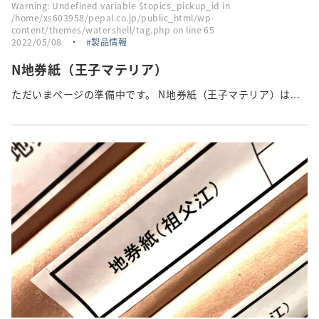
Warning
: Undefined variable $topics_pickup_id in
/home/xs603958/pepal.co.jp/public_html/wp-
content/themes/watershell/tag.php
on line
65
2022/05/08
・
製品情報
N地券紙（王子マテリア）
ただいまページの準備中です。 N地券紙（王子マテリア）は...