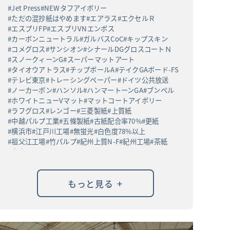
Jet Press
NEWタフアイボリー
ただの混抄紙はやめます
エアラス
エクセルＲ
エスプリFP
エスプリVNエンボス
カーボンニュートラル
ガルバスCoC
キップスキン
コメグロス
サンシオン
シナールDGグロスコートＮ
スノークィーンG
スーパーマットアート
タイオウアトラス
チップボールA
テイクGAボード-FS
テレビ東京
トレーシングペーパー
ドイツ公共放送
ノーカーボン
ハンソル
ハンマートーンGA
ブンペル
ホワイトニューVマット
マットコートアイボリー
ラフグロス
レンゴー
三菱製紙
上質紙
中越パルプ工業
五條製紙
古紙配合率70%
更紙
横浜市
江戸川工場
無蛍光
白色度78%以上
祖父江工場
竹パルプ
紀州上質N-F
紀州工場
茶紙
高白ラフバガス
+
もっと見る