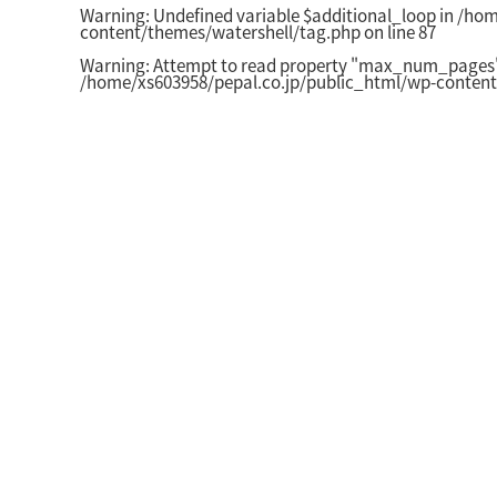
Warning
: Undefined variable $additional_loop in
/hom
content/themes/watershell/tag.php
on line
87
Warning
: Attempt to read property "max_num_pages" 
/home/xs603958/pepal.co.jp/public_html/wp-content