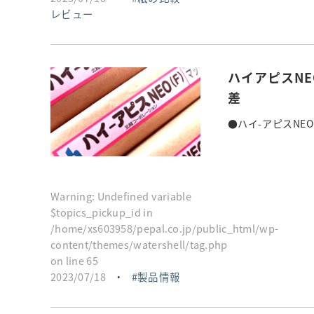
レビュー
ハイアピスNE
差
●ハイ-アピスNEO
Warning
: Undefined variable
$topics_pickup_id in
/home/xs603958/pepal.co.jp/public_html/wp-
content/themes/watershell/tag.php
on line
65
2023/07/18
・
製品情報