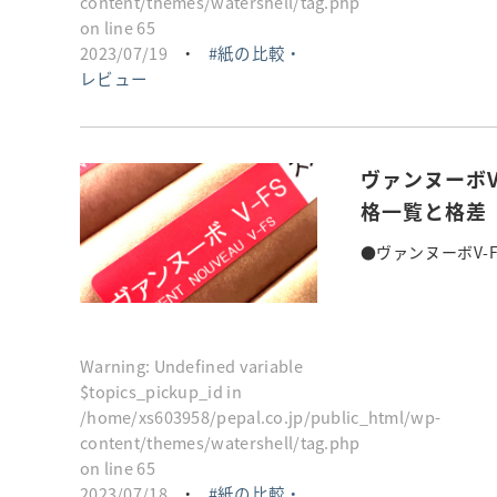
content/themes/watershell/tag.php
on line
65
2023/07/19
・
紙の比較・
レビュー
ヴァンヌーボ
格一覧と格差
●ヴァンヌーボV-
Warning
: Undefined variable
$topics_pickup_id in
/home/xs603958/pepal.co.jp/public_html/wp-
content/themes/watershell/tag.php
on line
65
2023/07/18
・
紙の比較・