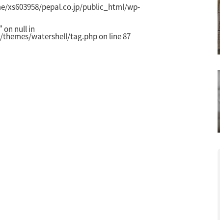
e/xs603958/pepal.co.jp/public_html/wp-
on null in
/themes/watershell/tag.php
on line
87