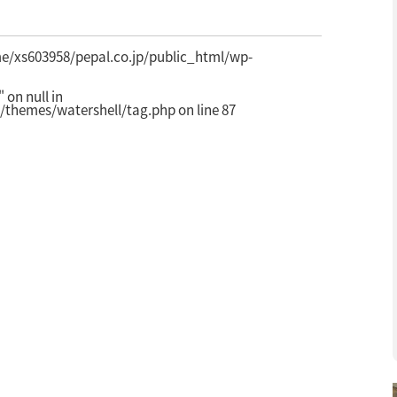
e/xs603958/pepal.co.jp/public_html/wp-
on null in
/themes/watershell/tag.php
on line
87