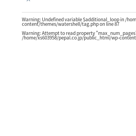
Warning
: Undefined variable $additional_loop in
/hom
content/themes/watershell/tag.php
on line
87
Warning
: Attempt to read property "max_num_pages" 
/home/xs603958/pepal.co.jp/public_html/wp-content