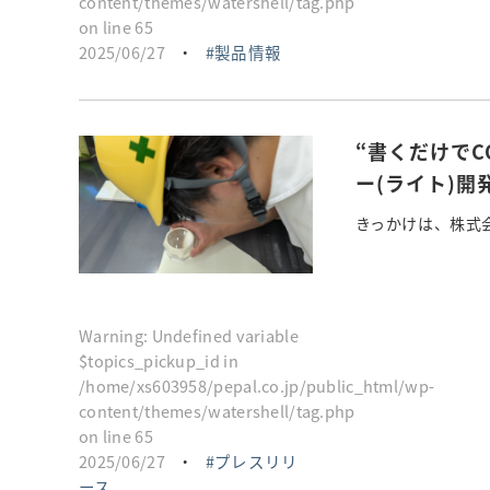
content/themes/watershell/tag.php
on line
65
2025/06/27
・
製品情報
“書くだけで
ー(ライト)開
きっかけは、株式会
Warning
: Undefined variable
$topics_pickup_id in
/home/xs603958/pepal.co.jp/public_html/wp-
content/themes/watershell/tag.php
on line
65
2025/06/27
・
プレスリリ
ース