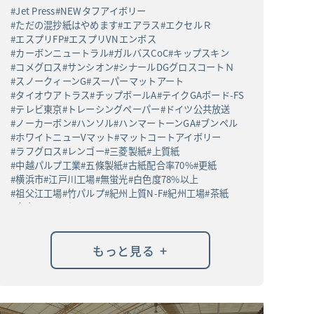
Jet Press
NEWタフアイボリー
ただの混抄紙はやめます
エアラス
エクセルＲ
エスプリFP
エスプリVNエンボス
カーボンニュートラル
ガルバスCoC
キップスキン
コメグロス
サンシオン
シナールDGグロスコートＮ
スノークィーンG
スーパーマットアート
タイオウアトラス
チップボールA
テイクGAボード-FS
テレビ東京
トレーシングペーパー
ドイツ公共放送
ノーカーボン
ハンソル
ハンマートーンGA
ブンペル
ホワイトニューVマット
マットコートアイボリー
ラフグロス
レンゴー
三菱製紙
上質紙
中越パルプ工業
五條製紙
古紙配合率70%
更紙
横浜市
江戸川工場
無蛍光
白色度78%以上
祖父江工場
竹パルプ
紀州上質N-F
紀州工場
茶紙
高白ラフバガス
+
もっと見る