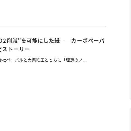
CO2削減”を可能にした紙──カーボペーパ
発ストーリー
社ペーパルと大栗紙工とともに「理想のノ...