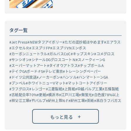
タグ一覧
Jet Press
NEWタフアイボリー
ただの混抄紙はやめます
エアラス
エクセルＲ
エスプリFP
エスプリVNエンボス
カーボンニュートラル
ガルバスCoC
キップスキン
コメグロス
サンシオン
シナールDGグロスコートＮ
スノークィーンG
スーパーマットアート
タイオウアトラス
チップボールA
テイクGAボード-FS
テレビ東京
トレーシングペーパー
ドイツ公共放送
ノーカーボン
ハンソル
ハンマートーンGA
ブンペル
ホワイトニューVマット
マットコートアイボリー
ラフグロス
レンゴー
三菱製紙
上質紙
中越パルプ工業
五條製紙
古紙配合率70%
更紙
横浜市
江戸川工場
無蛍光
白色度78%以上
祖父江工場
竹パルプ
紀州上質N-F
紀州工場
茶紙
高白ラフバガス
+
もっと見る