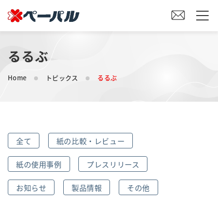
るるぶ
HOME
Home
トピックス
るるぶ
初めての方へ
紙の仕入れをご検討の方へ
全て
紙の比較・レビュー
オリジナル素材製造をご検討の方へ
紙の使用事例
プレスリリース
会社案内
お知らせ
製品情報
その他
事業内容