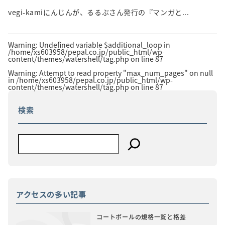
vegi-kamiにんじんが、るるぶさん発行の『マンガと...
Warning
: Undefined variable $additional_loop in
/home/xs603958/pepal.co.jp/public_html/wp-
content/themes/watershell/tag.php
on line
87
Warning
: Attempt to read property "max_num_pages" on null
in
/home/xs603958/pepal.co.jp/public_html/wp-
content/themes/watershell/tag.php
on line
87
検索
アクセスの多い記事
コートボールの規格一覧と格差