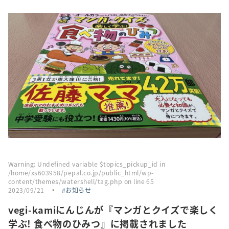
採用情報
トピックス
お問い合わせ・エントリー
SNSアカウント
Warning
: Undefined variable $topics_pickup_id in
/home/xs603958/pepal.co.jp/public_html/wp-
content/themes/watershell/tag.php
on line
65
2023/09/21
・
お知らせ
vegi-kamiにんじんが『マンガとクイズで楽しく
学ぶ! 食べ物のひみつ』に掲載されました