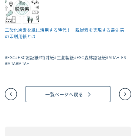
二酸化炭素を紙に活用する時代！ 脱炭素を実現する最先端
の印刷用紙とは
FSC
FSC認証紙
特殊紙
三菱製紙
FSC森林認証紙
MTA+-FS
MTA
MTA+
一覧ページへ戻る
投
稿
ナ
ビ
ゲ
ー
シ
ョ