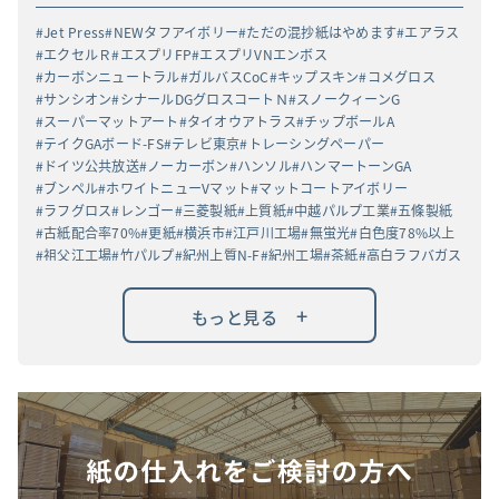
Jet Press
NEWタフアイボリー
ただの混抄紙はやめます
エアラス
エクセルＲ
エスプリFP
エスプリVNエンボス
カーボンニュートラル
ガルバスCoC
キップスキン
コメグロス
サンシオン
シナールDGグロスコートＮ
スノークィーンG
スーパーマットアート
タイオウアトラス
チップボールA
テイクGAボード-FS
テレビ東京
トレーシングペーパー
ドイツ公共放送
ノーカーボン
ハンソル
ハンマートーンGA
ブンペル
ホワイトニューVマット
マットコートアイボリー
ラフグロス
レンゴー
三菱製紙
上質紙
中越パルプ工業
五條製紙
古紙配合率70%
更紙
横浜市
江戸川工場
無蛍光
白色度78%以上
祖父江工場
竹パルプ
紀州上質N-F
紀州工場
茶紙
高白ラフバガス
+
もっと見る