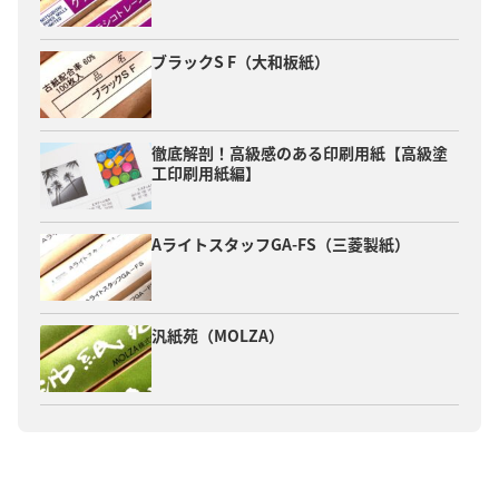
ブラックS F（大和板紙）
徹底解剖！高級感のある印刷用紙【高級塗
工印刷用紙編】
AライトスタッフGA-FS（三菱製紙）
汎紙苑（MOLZA）