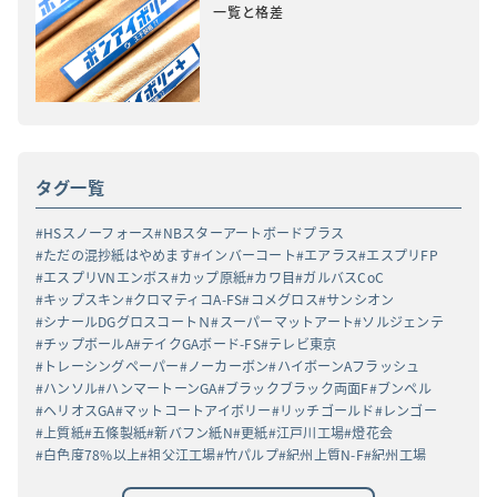
一覧と格差
タグ一覧
HSスノーフォース
NBスターアートボードプラス
ただの混抄紙はやめます
インバーコート
エアラス
エスプリFP
エスプリVNエンボス
カップ原紙
カワ目
ガルバスCoC
キップスキン
クロマティコA-FS
コメグロス
サンシオン
シナールDGグロスコートＮ
スーパーマットアート
ソルジェンテ
チップボールA
テイクGAボード-FS
テレビ東京
トレーシングペーパー
ノーカーボン
ハイボーンAフラッシュ
ハンソル
ハンマートーンGA
ブラックブラック両面F
ブンペル
ヘリオスGA
マットコートアイボリー
リッチゴールド
レンゴー
上質紙
五條製紙
新バフン紙N
更紙
江戸川工場
燈花会
白色度78%以上
祖父江工場
竹パルプ
紀州上質N-F
紀州工場
高白ラフバガス
高級高白ケント紙
黒丸α