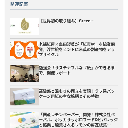
関連記事
【世界初の取り組み】Green…
老舗紙屋×亀田製菓が「紙素材」を協業開
発。浮世絵をヒントに米菓の副産物をアッ
プサイクル
勉強会「サステナブルな『紙』ができるま
で」開催レポート
高級感と温もりの両立を実現！ラフ系パッ
ケージ用紙の主な銘柄とその特徴
「国産レモンペーパー」開発！株式会社ペ
ーパル、ポッカサッポロフード&ビバレッジ
と協業し廃棄されるレモンの剪定枝葉…