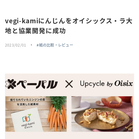
採用情報
vegi-kamiにんじんをオイシックス・ラ大
トピックス
地と協業開発に成功
お問い合わせ・エントリー
2023/02/01
・
紙の比較・レビュー
SNSアカウント