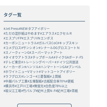
タグ一覧
Jet Press
NEWタフアイボリー
ただの混抄紙はやめます
エアラス
エクセルＲ
エスプリFP
エスプリVNエンボス
カーボンニュートラル
ガルバスCoC
キップスキン
コメグロス
サンシオン
シナールDGグロスコートＮ
スノークィーンG
スーパーマットアート
タイオウアトラス
チップボールA
テイクGAボード-FS
テレビ東京
トレーシングペーパー
ドイツ公共放送
ノーカーボン
ハンソル
ハンマートーンGA
ブンペル
ホワイトニューVマット
マットコートアイボリー
ラフグロス
レンゴー
三菱製紙
上質紙
中越パルプ工業
五條製紙
古紙配合率70%
更紙
横浜市
江戸川工場
無蛍光
白色度78%以上
祖父江工場
竹パルプ
紀州上質N-F
紀州工場
茶紙
高白ラフバガス