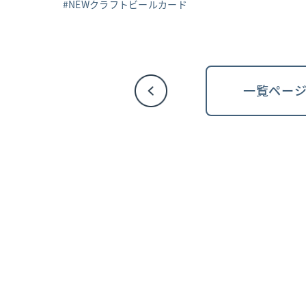
NEWクラフトビールカード
一覧ペー
投
稿
ナ
ビ
ゲ
ー
シ
ョ
ン