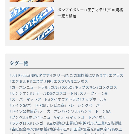
ボンアイボリー+(王子マテリア)の規格
一覧と格差
タグ一覧
Jet Press
NEWタフアイボリー
ただの混抄紙はやめます
エアラス
エクセルＲ
エスプリFP
エスプリVNエンボス
カーボンニュートラル
ガルバスCoC
キップスキン
コメグロス
サンシオン
シナールDGグロスコートＮ
スノークィーンG
スーパーマットアート
タイオウアトラス
チップボールA
テイクGAボード-FS
テレビ東京
トレーシングペーパー
ドイツ公共放送
ノーカーボン
ハンソル
ハンマートーンGA
ブンペル
ホワイトニューVマット
マットコートアイボリー
ラフグロス
レンゴー
三菱製紙
上質紙
中越パルプ工業
五條製紙
古紙配合率70%
更紙
横浜市
江戸川工場
無蛍光
白色度78%以上