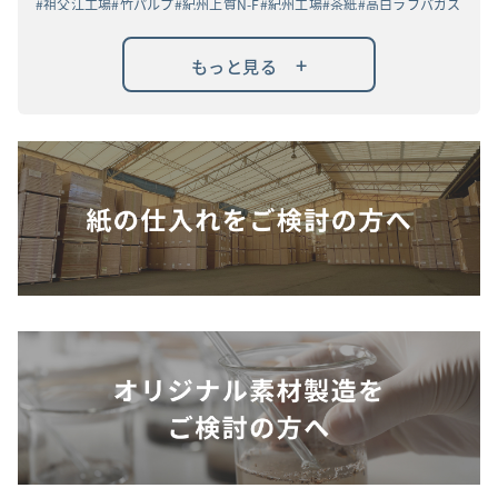
祖父江工場
竹パルプ
紀州上質N-F
紀州工場
茶紙
高白ラフバガス
+
もっと見る