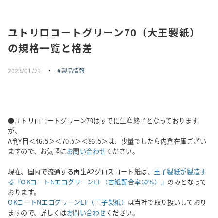
採用情報
ユトリロコートグリーン70（大王製紙）
トピックス
の規格一覧と格差
お問い合わせ・エントリー
2023/01/21
・
製品情報
SNSアカウント
●ユトリロコートグリーン70はすでに生産終了となっております
が、
A判Y目＜46.5＞＜70.5＞＜86.5＞は、少量でしたら内倉在庫ござい
ますので、お気軽に
お問い合わせ
ください。
現在、国内で流通する再生A2グロスコート紙は、
王子製紙が製造す
る『OKコートNエコグリーンEF（古紙配合率60%）』
のみとなって
おります。
OKコートNエコグリーンEF（王子製紙）
は当社で取り扱いしており
ますので、詳しくは
お問い合わせ
ください。