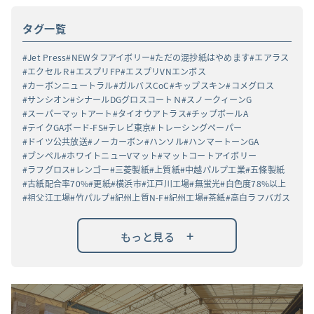
タグ一覧
Jet Press
NEWタフアイボリー
ただの混抄紙はやめます
エアラス
エクセルＲ
エスプリFP
エスプリVNエンボス
カーボンニュートラル
ガルバスCoC
キップスキン
コメグロス
サンシオン
シナールDGグロスコートＮ
スノークィーンG
スーパーマットアート
タイオウアトラス
チップボールA
テイクGAボード-FS
テレビ東京
トレーシングペーパー
ドイツ公共放送
ノーカーボン
ハンソル
ハンマートーンGA
ブンペル
ホワイトニューVマット
マットコートアイボリー
ラフグロス
レンゴー
三菱製紙
上質紙
中越パルプ工業
五條製紙
古紙配合率70%
更紙
横浜市
江戸川工場
無蛍光
白色度78%以上
祖父江工場
竹パルプ
紀州上質N-F
紀州工場
茶紙
高白ラフバガス
+
もっと見る