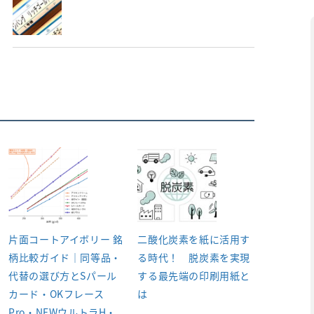
片面コートアイボリー 銘
二酸化炭素を紙に活用す
柄比較ガイド｜同等品・
る時代！ 脱炭素を実現
代替の選び方とSパール
する最先端の印刷用紙と
カード・OKフレース
は
Pro・NEWウルトラH・