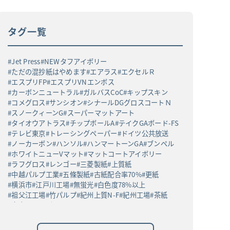
タグ一覧
Jet Press
NEWタフアイボリー
ただの混抄紙はやめます
エアラス
エクセルＲ
エスプリFP
エスプリVNエンボス
カーボンニュートラル
ガルバスCoC
キップスキン
コメグロス
サンシオン
シナールDGグロスコートＮ
スノークィーンG
スーパーマットアート
タイオウアトラス
チップボールA
テイクGAボード-FS
テレビ東京
トレーシングペーパー
ドイツ公共放送
ノーカーボン
ハンソル
ハンマートーンGA
ブンペル
ホワイトニューVマット
マットコートアイボリー
ラフグロス
レンゴー
三菱製紙
上質紙
中越パルプ工業
五條製紙
古紙配合率70%
更紙
横浜市
江戸川工場
無蛍光
白色度78%以上
祖父江工場
竹パルプ
紀州上質N-F
紀州工場
茶紙
高白ラフバガス