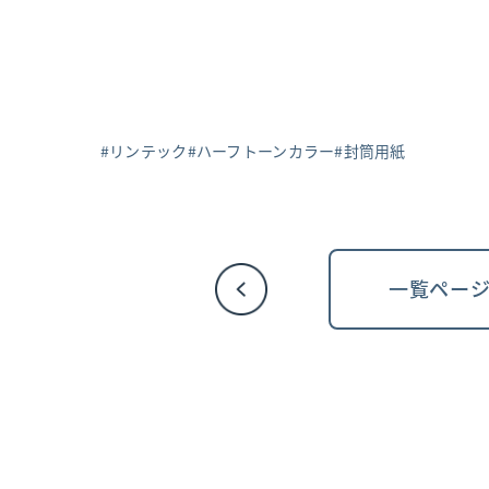
リンテック
ハーフトーンカラー
封筒用紙
一覧ペー
投
稿
ナ
ビ
ゲ
ー
シ
ョ
ン