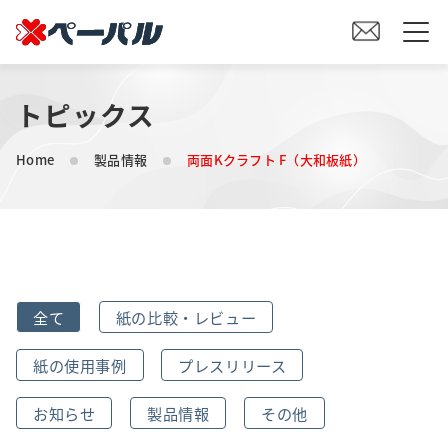
トピックス
HOME
Home
製品情報
両面Kクラフト F（大和板紙）
初めての方へ
紙の仕入れをご検討の方へ
オリジナル素材製造をご検討の方へ
全て
紙の比較・レビュー
会社案内
紙の使用事例
プレスリリース
事業内容
お知らせ
製品情報
その他