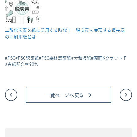
二酸化炭素を紙に活用する時代！ 脱炭素を実現する最先端
の印刷用紙とは
FSC
FSC認証紙
FSC森林認証紙
大和板紙
両面Kクラフト F
古紙配合率90%
一覧ページへ戻る
投
稿
ナ
ビ
ゲ
ー
シ
ョ