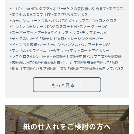
Jet Press
NEWタフアイボリー
ただの混抄紙はやめます
エアラス
エクセルＲ
エスプリFP
エスプリVNエンボス
カーボンニュートラル
ガルバスCoC
キップスキン
コメグロス
サンシオン
シナールDGグロスコートＮ
スノークィーンG
スーパーマットアート
タイオウアトラス
チップボールA
テイクGAボード-FS
テレビ東京
トレーシングペーパー
ドイツ公共放送
ノーカーボン
ハンソル
ハンマートーンGA
ブンペル
ホワイトニューVマット
マットコートアイボリー
ラフグロス
レンゴー
三菱製紙
上質紙
中越パルプ工業
五條製紙
古紙配合率70%
更紙
横浜市
江戸川工場
無蛍光
白色度78%以上
祖父江工場
竹パルプ
紀州上質N-F
紀州工場
茶紙
高白ラフバガス
+
もっと見る