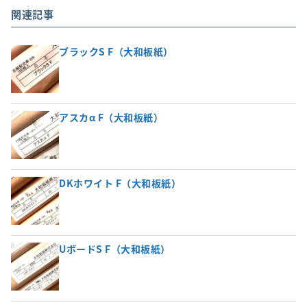
関連記事
ブラックS F（大和板紙）
アスカα F（大和板紙）
DKホワイト F（大和板紙）
UボードS F（大和板紙）