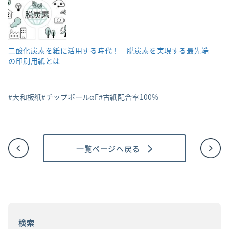
二酸化炭素を紙に活用する時代！ 脱炭素を実現する最先端
の印刷用紙とは
大和板紙
チップボールαF
古紙配合率100%
一覧ページへ戻る
投
稿
ナ
ビ
ゲ
ー
シ
ョ
検索
ン