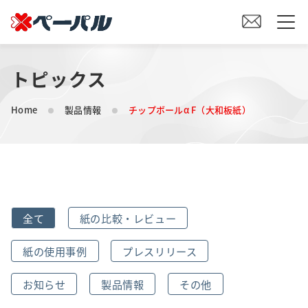
トピックス
HOME
Home
製品情報
チップボールα F（大和板紙）
初めての方へ
紙の仕入れをご検討の方へ
オリジナル素材製造をご検討の方へ
全て
紙の比較・レビュー
会社案内
紙の使用事例
プレスリリース
事業内容
お知らせ
製品情報
その他