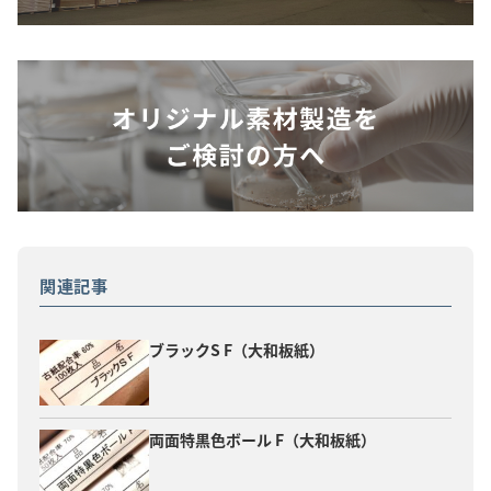
関連記事
ブラックS F（大和板紙）
両面特黒色ボール F（大和板紙）