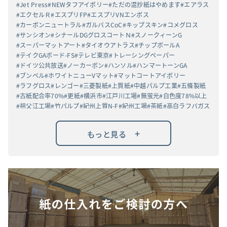
Jet Press
NEWタフアイボリー
ただの混抄紙はやめます
エアラス
エクセルＲ
エスプリFP
エスプリVNエンボス
カーボンニュートラル
ガルバスCoC
キップスキン
コメグロス
サンシオン
シナールDGグロスコートＮ
スノークィーンG
スーパーマットアート
タイオウアトラス
チップボールA
テイクGAボード-FS
テレビ東京
トレーシングペーパー
ドイツ公共放送
ノーカーボン
ハンソル
ハンマートーンGA
ブンペル
ホワイトニューVマット
マットコートアイボリー
ラフグロス
レンゴー
三菱製紙
上質紙
中越パルプ工業
五條製紙
古紙配合率70%
更紙
横浜市
江戸川工場
無蛍光
白色度78%以上
祖父江工場
竹パルプ
紀州上質N-F
紀州工場
茶紙
高白ラフバガス
+
もっと見る