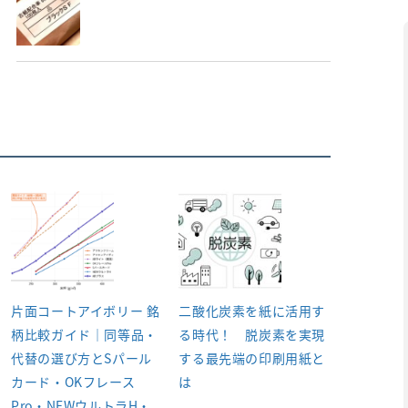
片面コートアイボリー 銘
二酸化炭素を紙に活用す
柄比較ガイド｜同等品・
る時代！ 脱炭素を実現
代替の選び方とSパール
する最先端の印刷用紙と
カード・OKフレース
は
Pro・NEWウルトラH・