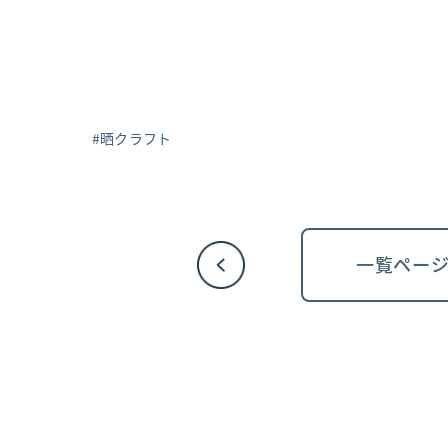
晒クラフト
一覧ペー
投
稿
ナ
ビ
ゲ
ー
シ
ョ
ン