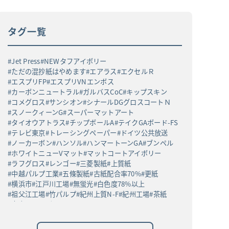
タグ一覧
Jet Press
NEWタフアイボリー
ただの混抄紙はやめます
エアラス
エクセルＲ
エスプリFP
エスプリVNエンボス
カーボンニュートラル
ガルバスCoC
キップスキン
コメグロス
サンシオン
シナールDGグロスコートＮ
スノークィーンG
スーパーマットアート
タイオウアトラス
チップボールA
テイクGAボード-FS
テレビ東京
トレーシングペーパー
ドイツ公共放送
ノーカーボン
ハンソル
ハンマートーンGA
ブンペル
ホワイトニューVマット
マットコートアイボリー
ラフグロス
レンゴー
三菱製紙
上質紙
中越パルプ工業
五條製紙
古紙配合率70%
更紙
横浜市
江戸川工場
無蛍光
白色度78%以上
祖父江工場
竹パルプ
紀州上質N-F
紀州工場
茶紙
高白ラフバガス