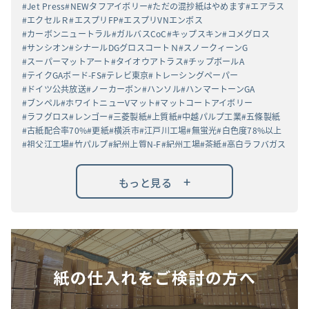
Jet Press
NEWタフアイボリー
ただの混抄紙はやめます
エアラス
エクセルＲ
エスプリFP
エスプリVNエンボス
カーボンニュートラル
ガルバスCoC
キップスキン
コメグロス
サンシオン
シナールDGグロスコートＮ
スノークィーンG
スーパーマットアート
タイオウアトラス
チップボールA
テイクGAボード-FS
テレビ東京
トレーシングペーパー
ドイツ公共放送
ノーカーボン
ハンソル
ハンマートーンGA
ブンペル
ホワイトニューVマット
マットコートアイボリー
ラフグロス
レンゴー
三菱製紙
上質紙
中越パルプ工業
五條製紙
古紙配合率70%
更紙
横浜市
江戸川工場
無蛍光
白色度78%以上
祖父江工場
竹パルプ
紀州上質N-F
紀州工場
茶紙
高白ラフバガス
+
もっと見る