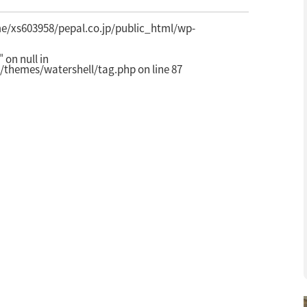
e/xs603958/pepal.co.jp/public_html/wp-
on null in
/themes/watershell/tag.php
on line
87