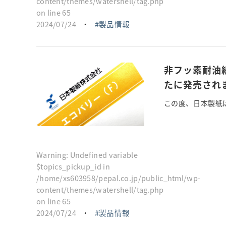
content/themes/watershell/tag.php
on line
65
2024/07/24
・
製品情報
非フッ素耐油
たに発売され
この度、日本製紙は
Warning
: Undefined variable
$topics_pickup_id in
/home/xs603958/pepal.co.jp/public_html/wp-
content/themes/watershell/tag.php
on line
65
2024/07/24
・
製品情報