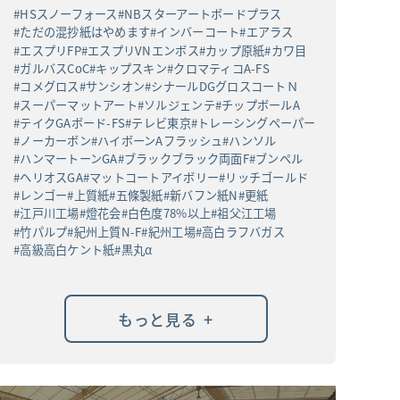
HSスノーフォース
NBスターアートボードプラス
ただの混抄紙はやめます
インバーコート
エアラス
エスプリFP
エスプリVNエンボス
カップ原紙
カワ目
ガルバスCoC
キップスキン
クロマティコA-FS
コメグロス
サンシオン
シナールDGグロスコートＮ
スーパーマットアート
ソルジェンテ
チップボールA
テイクGAボード-FS
テレビ東京
トレーシングペーパー
ノーカーボン
ハイボーンAフラッシュ
ハンソル
ハンマートーンGA
ブラックブラック両面F
ブンペル
ヘリオスGA
マットコートアイボリー
リッチゴールド
レンゴー
上質紙
五條製紙
新バフン紙N
更紙
江戸川工場
燈花会
白色度78%以上
祖父江工場
竹パルプ
紀州上質N-F
紀州工場
高白ラフバガス
高級高白ケント紙
黒丸α
+
もっと見る