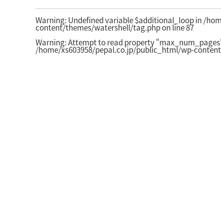
Warning
: Undefined variable $additional_loop in
/hom
content/themes/watershell/tag.php
on line
87
Warning
: Attempt to read property "max_num_pages" 
/home/xs603958/pepal.co.jp/public_html/wp-content