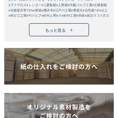
ラフグロス
レンゴー
三菱製紙
上質紙
中越パルプ工業
五條製紙
古紙配合率70%
更紙
横浜市
江戸川工場
無蛍光
白色度78%以上
祖父江工場
竹パルプ
紀州上質N-F
紀州工場
茶紙
高白ラフバガス
+
もっと見る