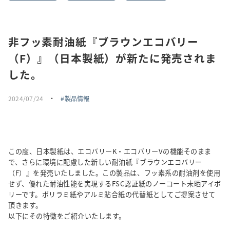
採用情報
非フッ素耐油紙『ブラウンエコバリー
トピックス
（F）』（日本製紙）が新たに発売されま
お問い合わせ・エントリー
した。
2024/07/24
・
製品情報
SNSアカウント
この度、日本製紙は、エコバリーK・エコバリーVの機能そのまま
で、さらに環境に配慮した新しい耐油紙『ブラウンエコバリー
（F）』を発売いたしました。この製品は、フッ素系の耐油剤を使用
せず、優れた耐油性能を実現するFSC認証紙のノーコート未晒アイボ
リーです。ポリラミ紙やアルミ貼合紙の代替紙としてご提案させて
頂きます。
以下にその特徴をご紹介いたします。