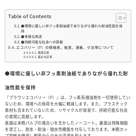
Table of Contents
●環境に優しい非フッ素耐油紙でありながら優れた耐油性能を保
持
●多様な用途
●持続可能な社会への貢献
エコバリー（F）の規格表、格差、連量、寸法等について
関連記事
最近の記事
●環境に優しい非フッ素耐油紙でありながら優れた耐
油性能を保持
『ブラウンエコバリー（F）』は、フッ素系撥油剤を一切使用してい
ないため、環境への負荷を大幅に軽減します。また、プラスチック
素材も含まれていないため、リサイクルが容易で、持続可能な社会
の実現に貢献します。
表面は未晒パルプの風合いを生かしたノーコート。裏面は特殊樹脂
を塗工し、耐水・耐油・撥水性機能を付与しております。未晒カッ
プ原紙を使用し断面からの水の浸透を抑えます。