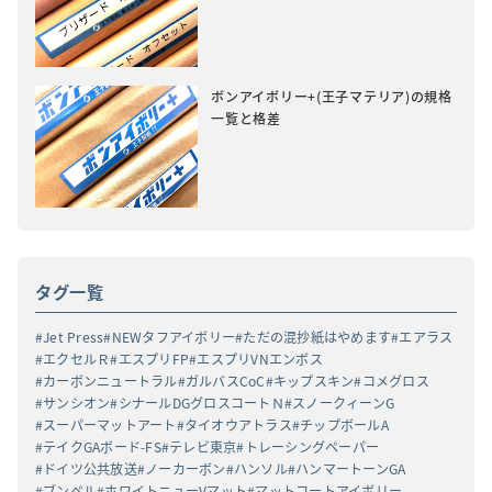
ボンアイボリー+(王子マテリア)の規格
一覧と格差
タグ一覧
Jet Press
NEWタフアイボリー
ただの混抄紙はやめます
エアラス
エクセルＲ
エスプリFP
エスプリVNエンボス
カーボンニュートラル
ガルバスCoC
キップスキン
コメグロス
サンシオン
シナールDGグロスコートＮ
スノークィーンG
スーパーマットアート
タイオウアトラス
チップボールA
テイクGAボード-FS
テレビ東京
トレーシングペーパー
ドイツ公共放送
ノーカーボン
ハンソル
ハンマートーンGA
ブンペル
ホワイトニューVマット
マットコートアイボリー