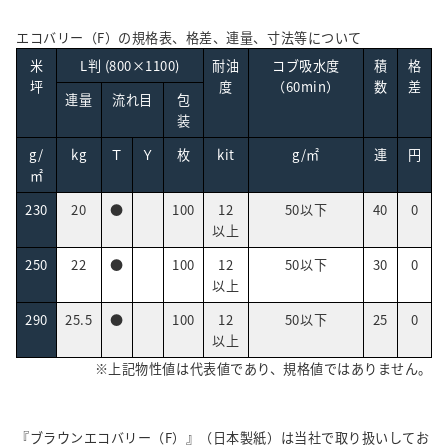
エコバリー（F）の規格表、格差、連量、寸法等について
米
L判 (800×1100)
耐油
コブ吸水度
積
格
坪
度
（60min）
数
差
連量
流れ目
包
装
g/
kg
Ｔ
Ｙ
枚
kit
g/㎡
連
円
㎡
230
20
●
100
12
50以下
40
0
以上
250
22
●
100
12
50以下
30
0
以上
290
25.5
●
100
12
50以下
25
0
以上
※上記物性値は代表値であり、規格値ではありません。
『ブラウンエコバリー（F）』（日本製紙）は当社で取り扱いしてお