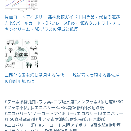
片面コートアイボリー 銘柄比較ガイド｜同等品・代替の選び
方とSパールカード・OKフレースPro・NEWウルトラH・アリ
キンクリーム・ABプラスの坪量と紙厚
二酸化炭素を紙に活用する時代！ 脱炭素を実現する最先端
の印刷用紙とは
フッ素系撥油剤
フッ素
コブ吸水度
ノンフッ素
耐油度
FSC
フッ素不使用
エコバリーK
FSC認証紙
耐水耐油紙
エコバリーV
ノーコートアイボリー
エコバリーF
エコバリー
FSC森林認証紙
非フッ素耐油紙
耐水板紙
日本製紙
エコバリー（F）
ノーコート未晒アイボリー
耐水紙
樹脂膜
ブラウンエコバリーF
耐油紙
耐水層