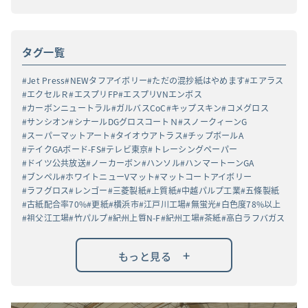
タグ一覧
Jet Press
NEWタフアイボリー
ただの混抄紙はやめます
エアラス
エクセルＲ
エスプリFP
エスプリVNエンボス
カーボンニュートラル
ガルバスCoC
キップスキン
コメグロス
サンシオン
シナールDGグロスコートＮ
スノークィーンG
スーパーマットアート
タイオウアトラス
チップボールA
テイクGAボード-FS
テレビ東京
トレーシングペーパー
ドイツ公共放送
ノーカーボン
ハンソル
ハンマートーンGA
ブンペル
ホワイトニューVマット
マットコートアイボリー
ラフグロス
レンゴー
三菱製紙
上質紙
中越パルプ工業
五條製紙
古紙配合率70%
更紙
横浜市
江戸川工場
無蛍光
白色度78%以上
祖父江工場
竹パルプ
紀州上質N-F
紀州工場
茶紙
高白ラフバガス
+
もっと見る