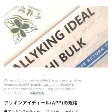
採用情報
トピックス
お問い合わせ・エントリー
SNSアカウント
Warning
: Undefined variable $topics_pickup_id in
/home/xs603958/pepal.co.jp/public_html/wp-
content/themes/watershell/tag.php
on line
65
2026/01/22
・
製品情報
アリキンアイディール(APP)の規格
●アリキンアイディール（Allyking Ideal）と...