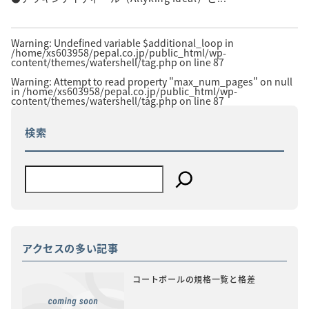
Warning
: Undefined variable $additional_loop in
/home/xs603958/pepal.co.jp/public_html/wp-
content/themes/watershell/tag.php
on line
87
Warning
: Attempt to read property "max_num_pages" on null
in
/home/xs603958/pepal.co.jp/public_html/wp-
content/themes/watershell/tag.php
on line
87
検索
アクセスの多い記事
コートボールの規格一覧と格差