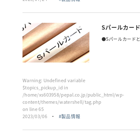
Sパールカー
●Sパールカードとは
Warning
: Undefined variable
$topics_pickup_id in
/home/xs603958/pepal.co.jp/public_html/wp-
content/themes/watershell/tag.php
on line
65
2023/03/06
・
製品情報