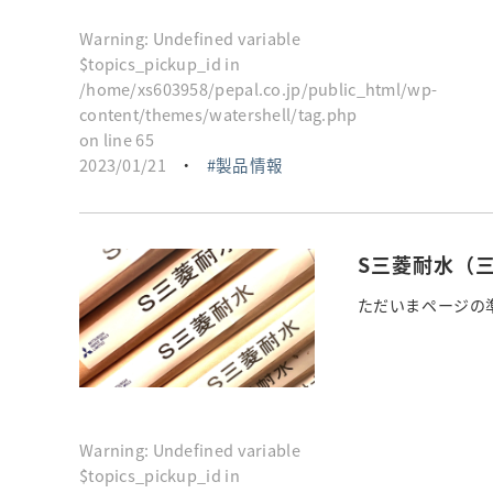
Warning
: Undefined variable
$topics_pickup_id in
/home/xs603958/pepal.co.jp/public_html/wp-
content/themes/watershell/tag.php
on line
65
2023/01/21
・
製品情報
S三菱耐水（
ただいまページの準
Warning
: Undefined variable
$topics_pickup_id in