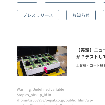
プレスリリース
お知らせ
【実験】ニュ
か？テストし
上質紙・コート紙と
Warning
: Undefined variable
$topics_pickup_id in
/home/xs603958/pepal.co.jp/public_html/wp-