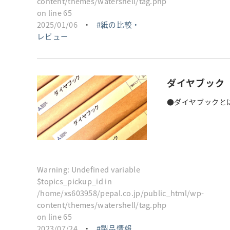
content/themes/watershell/tag.php
on line
65
2025/01/06
・
紙の比較・
レビュー
ダイヤブック
●ダイヤブックとは
Warning
: Undefined variable
$topics_pickup_id in
/home/xs603958/pepal.co.jp/public_html/wp-
content/themes/watershell/tag.php
on line
65
2023/07/24
・
製品情報