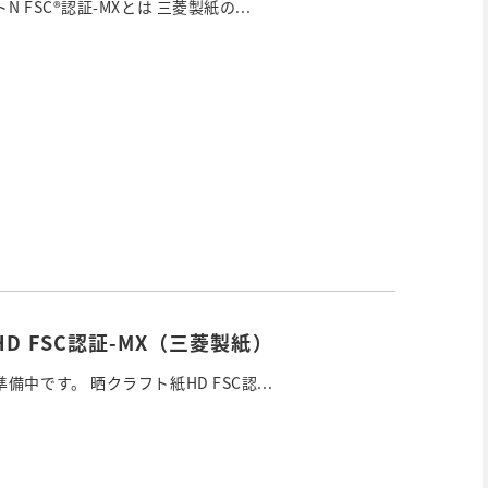
 FSC®認証-MXとは 三菱製紙の...
D FSC認証-MX（三菱製紙）
中です。 晒クラフト紙HD FSC認...