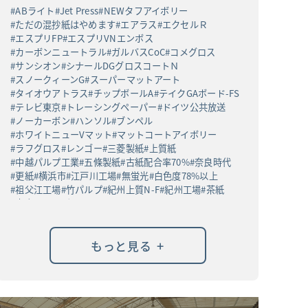
ABライト
Jet Press
NEWタフアイボリー
ただの混抄紙はやめます
エアラス
エクセルＲ
エスプリFP
エスプリVNエンボス
カーボンニュートラル
ガルバスCoC
コメグロス
サンシオン
シナールDGグロスコートＮ
スノークィーンG
スーパーマットアート
タイオウアトラス
チップボールA
テイクGAボード-FS
テレビ東京
トレーシングペーパー
ドイツ公共放送
ノーカーボン
ハンソル
ブンペル
ホワイトニューVマット
マットコートアイボリー
ラフグロス
レンゴー
三菱製紙
上質紙
中越パルプ工業
五條製紙
古紙配合率70%
奈良時代
更紙
横浜市
江戸川工場
無蛍光
白色度78%以上
祖父江工場
竹パルプ
紀州上質N-F
紀州工場
茶紙
高白ラフバガス
+
もっと見る