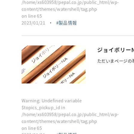
/home/xs603958/pepal.co.jp/public_html/wp-
content/themes/watershell/tag.php
on line
65
2023/01/21
・
製品情報
ジョイボリー
ただいまページの準
Warning
: Undefined variable
$topics_pickup_id in
/home/xs603958/pepal.co.jp/public_html/wp-
content/themes/watershell/tag.php
on line
65