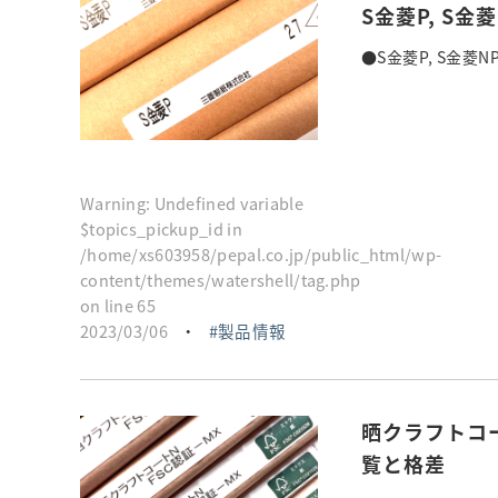
S金菱P, S
●S金菱P, S金菱
Warning
: Undefined variable
$topics_pickup_id in
/home/xs603958/pepal.co.jp/public_html/wp-
content/themes/watershell/tag.php
on line
65
2023/03/06
・
製品情報
晒クラフトコー
覧と格差