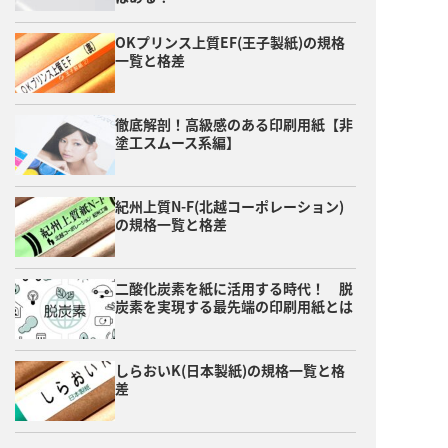
OKプリンス上質EF(王子製紙)の規格
一覧と格差
徹底解剖！高級感のある印刷用紙【非
塗工スムース系編】
紀州上質N-F(北越コーポレーション)
の規格一覧と格差
二酸化炭素を紙に活用する時代！ 脱
炭素を実現する最先端の印刷用紙とは
しらおいK(日本製紙)の規格一覧と格
差