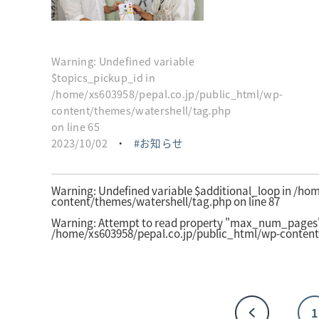
Warning
: Undefined variable
$topics_pickup_id in
/home/xs603958/pepal.co.jp/public_html/wp-
content/themes/watershell/tag.php
on line
65
2023/10/02
・
お知らせ
Warning
: Undefined variable $additional_loop in
/hom
content/themes/watershell/tag.php
on line
87
Warning
: Attempt to read property "max_num_pages" 
/home/xs603958/pepal.co.jp/public_html/wp-content
1