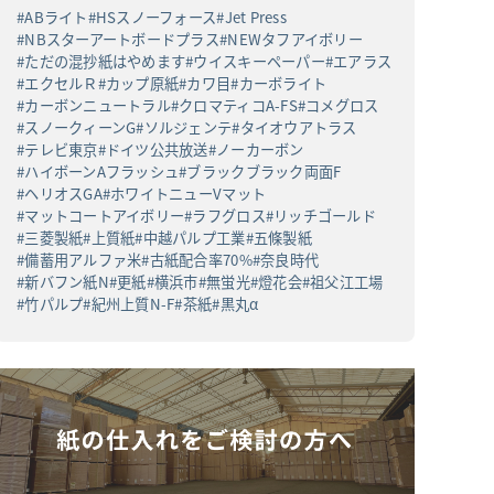
ABライト
HSスノーフォース
Jet Press
NBスターアートボードプラス
NEWタフアイボリー
ただの混抄紙はやめます
ウイスキーペーパー
エアラス
エクセルＲ
カップ原紙
カワ目
カーボライト
カーボンニュートラル
クロマティコA-FS
コメグロス
スノークィーンG
ソルジェンテ
タイオウアトラス
テレビ東京
ドイツ公共放送
ノーカーボン
ハイボーンAフラッシュ
ブラックブラック両面F
ヘリオスGA
ホワイトニューVマット
マットコートアイボリー
ラフグロス
リッチゴールド
三菱製紙
上質紙
中越パルプ工業
五條製紙
備蓄用アルファ米
古紙配合率70%
奈良時代
新バフン紙N
更紙
横浜市
無蛍光
燈花会
祖父江工場
竹パルプ
紀州上質N-F
茶紙
黒丸α