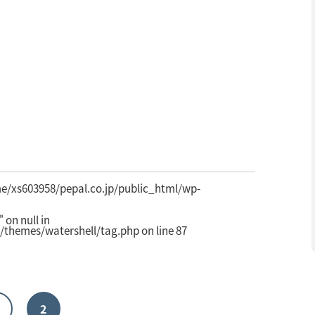
e/xs603958/pepal.co.jp/public_html/wp-
on null in
/themes/watershell/tag.php
on line
87
2