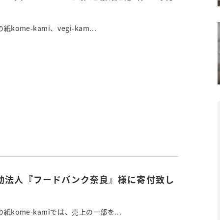
ome-kami、vegi-kam...
動法人『フードバンク奈良』様に寄付致し
kome-kamiでは、売上の一部を...