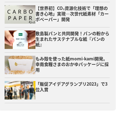
【世界初】CO₂資源化技術で「理想の
書き心地」実現―次世代紙素材「カー
ボペーパー」開発
敷島製パンと共同開発！パンの粉から
生まれたサステナブルな紙『パンの
紙』
もみ殻を使った紙momi-kami開発。
幸南食糧さまのおかゆパッケージに採
用
「販促アイデアグランプリ2023」で3
位入賞