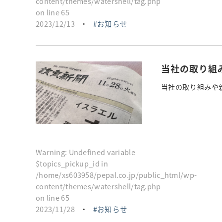
content/themes/watershell/tag.php
on line
65
2023/12/13
・
お知らせ
当社の取り組
当社の取り組みや新し
Warning
: Undefined variable
$topics_pickup_id in
/home/xs603958/pepal.co.jp/public_html/wp-
content/themes/watershell/tag.php
on line
65
2023/11/28
・
お知らせ