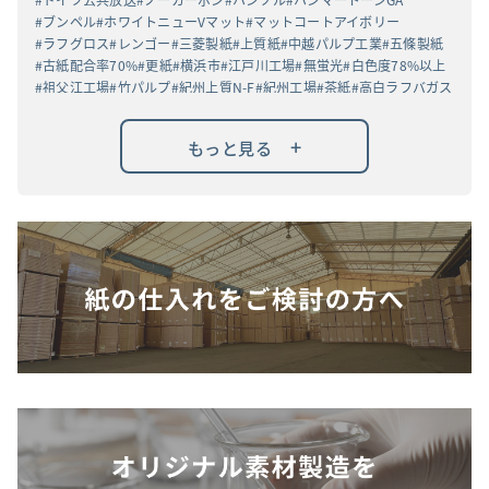
ブンペル
ホワイトニューVマット
マットコートアイボリー
ラフグロス
レンゴー
三菱製紙
上質紙
中越パルプ工業
五條製紙
古紙配合率70%
更紙
横浜市
江戸川工場
無蛍光
白色度78%以上
祖父江工場
竹パルプ
紀州上質N-F
紀州工場
茶紙
高白ラフバガス
+
もっと見る