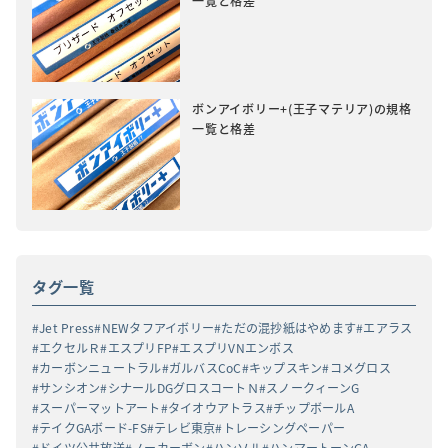
一覧と格差
ボンアイボリー+(王子マテリア)の規格
一覧と格差
タグ一覧
Jet Press
NEWタフアイボリー
ただの混抄紙はやめます
エアラス
エクセルＲ
エスプリFP
エスプリVNエンボス
カーボンニュートラル
ガルバスCoC
キップスキン
コメグロス
サンシオン
シナールDGグロスコートＮ
スノークィーンG
スーパーマットアート
タイオウアトラス
チップボールA
テイクGAボード-FS
テレビ東京
トレーシングペーパー
ドイツ公共放送
ノーカーボン
ハンソル
ハンマートーンGA