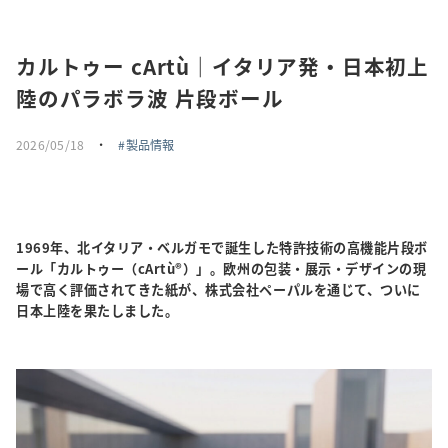
採用情報
カルトゥー cArtù｜イタリア発・日本初上
トピックス
陸のパラボラ波 片段ボール
お問い合わせ・エントリー
2026/05/18
・
製品情報
SNSアカウント
1969年、北イタリア・ベルガモで誕生した特許技術の高機能片段ボ
ール「カルトゥー（cArtù®）」。欧州の包装・展示・デザインの現
場で高く評価されてきた紙が、株式会社ペーパルを通じて、ついに
日本上陸を果たしました。