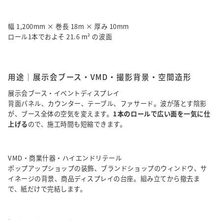
幅 1,200mm × 巻長 18m × 厚み 10mm
ロール1本でおよそ 21.6 m² の波面
用途｜展示会ブース・VMD・撮影背景・空間造形
展示会ブース・イベントディスプレイ
背面パネル、カウンター、テーブル、ファサード。波が落とす陰影
が、ブース全体の空気を変えます。
1本のロールで広い面を一気に仕
上げる
ので、施工時間も短縮できます。
VMD・商業什器・ハイエンドリテール
ポップアップショップの装飾、ブランドショップのウィンドウ、サ
イネージの背景、商品ディスプレイの台座。組み立てから撤去ま
で、紙だけで完結します。