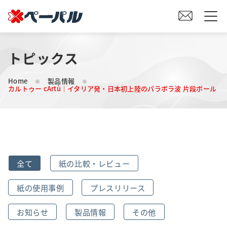
トピックス
HOME
Home
製品情報
初めての方へ
カルトゥー cArtù｜イタリア発・日本初上陸のパラボラ波 片段ボール
紙の仕入れをご検討の方へ
オリジナル素材製造をご検討の方へ
全て
紙の比較・レビュー
会社案内
紙の使用事例
プレスリリース
事業内容
お知らせ
製品情報
その他