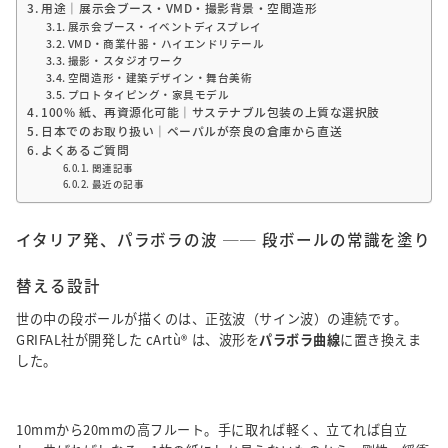
用途｜展示会ブース・VMD・撮影背景・空間造形
展示会ブース・イベントディスプレイ
VMD・商業什器・ハイエンドリテール
撮影・スタジオワーク
空間造形・建築デザイン・舞台美術
プロトタイピング・家具モデル
100% 紙、再資源化可能｜サステナブル包装の上質な選択肢
日本でのお取り扱い｜ペーパルが奈良の倉庫から直送
よくあるご質問
関連記事
最近の記事
イタリア発、パラボラの波 ── 段ボールの常識を塗り
替える設計
世の中の段ボールが描くのは、正弦波（サイン波）の連続です。
GRIFAL社が開発した cArtù® は、波形を
パラボラ曲線
に置き換えま
した。
10mmから20mmの高フルート。手に取れば軽く、立てれば自立