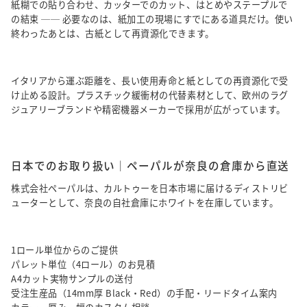
紙糊での貼り合わせ、カッターでのカット、はとめやステープルで
の結束 ── 必要なのは、紙加工の現場にすでにある道具だけ。使い
終わったあとは、古紙として再資源化できます。
イタリアから運ぶ距離を、長い使用寿命と紙としての再資源化で受
け止める設計。プラスチック緩衝材の代替素材として、欧州のラグ
ジュアリーブランドや精密機器メーカーで採用が広がっています。
日本でのお取り扱い｜ペーパルが奈良の倉庫から直送
株式会社ペーパルは、カルトゥーを日本市場に届けるディストリビ
ューターとして、奈良の自社倉庫にホワイトを在庫しています。
1ロール単位からのご提供
パレット単位（4ロール）のお見積
A4カット実物サンプルの送付
受注生産品（14mm厚 Black・Red）の手配・リードタイム案内