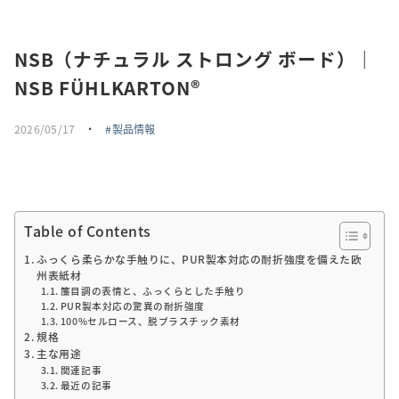
採用情報
NSB（ナチュラル ストロング ボード）｜
トピックス
NSB FÜHLKARTON®
お問い合わせ・エントリー
2026/05/17
・
製品情報
SNSアカウント
Table of Contents
ふっくら柔らかな手触りに、PUR製本対応の耐折強度を備えた欧
州表紙材
簾目調の表情と、ふっくらとした手触り
PUR製本対応の驚異の耐折強度
100%セルロース、脱プラスチック素材
規格
主な用途
関連記事
最近の記事