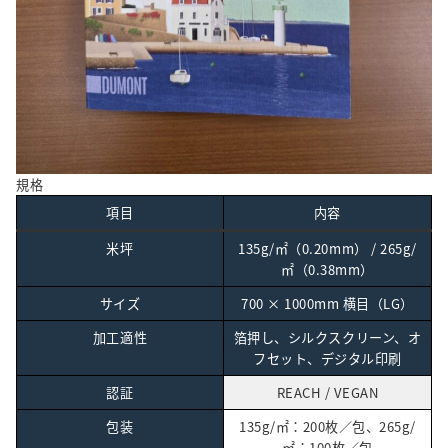
規格
項目
内容
米坪
135g/㎡（0.20mm） / 265g/
㎡（0.38mm）
サイズ
700 × 1000mm 横目（LG）
加工適性
箔押し、シルクスクリーン、オ
フセット、デジタル印刷
認証
REACH / VEGAN
包装
135g/㎡：200枚／包、265g/
㎡：100枚／包