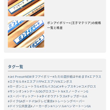
ボンアイボリー+(王子マテリア)の規格
一覧と格差
タグ一覧
Jet Press
NEWタフアイボリー
ただの混抄紙はやめます
エアラス
エクセルＲ
エスプリFP
エスプリVNエンボス
カーボンニュートラル
ガルバスCoC
キップスキン
コメグロス
サンシオン
シナールDGグロスコートＮ
スノークィーンG
スーパーマットアート
タイオウアトラス
チップボールA
テイクGAボード-FS
テレビ東京
トレーシングペーパー
ドイツ公共放送
ノーカーボン
ハンソル
ハンマートーンGA