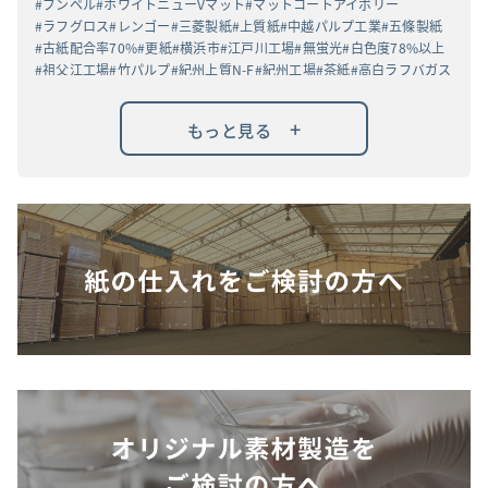
ブンペル
ホワイトニューVマット
マットコートアイボリー
ラフグロス
レンゴー
三菱製紙
上質紙
中越パルプ工業
五條製紙
古紙配合率70%
更紙
横浜市
江戸川工場
無蛍光
白色度78%以上
祖父江工場
竹パルプ
紀州上質N-F
紀州工場
茶紙
高白ラフバガス
+
もっと見る