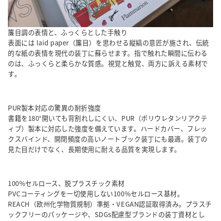
簾目調の表情と、ふっくらとした手触り
表面には laid paper（簾目）を思わせる縦縞の意匠が施され、伝統
的な紙の表情を現代の装丁に蘇らせます。指で触れた瞬間に伝わる
のは、ふっくらと柔らかな質感。視覚と触覚、両方に訴える素材で
す。
PUR製本対応の驚異の耐折強度
書籍を180°開いても背割れしにくい、PUR（ポリウレタンリアクテ
ィブ）製本に対応した強度を備えています。ハードカバー、フレッ
クスバインド、開閉頻度の高いノートブック装丁にも最適。装丁の
見た目だけでなく、長期使用に耐える品質を実現します。
100%セルロース、脱プラスチック素材
PVCコーティングを一切使用しない100%セルロース基材。
REACH（欧州化学物質規制）準拠・VEGAN認証取得済み。プラスチ
ックフリーのパッケージや、SDGs配慮型ブランドの装丁資材とし