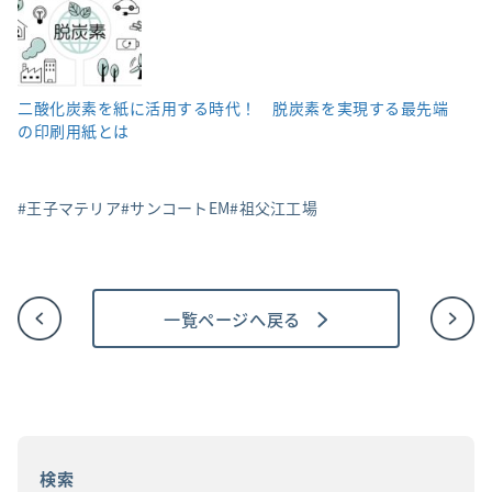
二酸化炭素を紙に活用する時代！ 脱炭素を実現する最先端
の印刷用紙とは
王子マテリア
サンコートEM
祖父江工場
一覧ページへ戻る
投
稿
ナ
ビ
ゲ
ー
シ
ョ
検索
ン