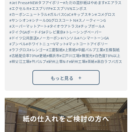
Jet Press
NEWタフアイボリー
ただの混抄紙はやめます
エアラス
エクセルＲ
エスプリFP
エスプリVNエンボス
カーボンニュートラル
ガルバスCoC
キップスキン
コメグロス
サンシオン
シナールDGグロスコートＮ
スノークィーンG
スーパーマットアート
タイオウアトラス
チップボールA
テイクGAボード-FS
テレビ東京
トレーシングペーパー
ドイツ公共放送
ノーカーボン
ハンソル
ハンマートーンGA
ブンペル
ホワイトニューVマット
マットコートアイボリー
ラフグロス
レンゴー
三菱製紙
上質紙
中越パルプ工業
五條製紙
古紙配合率70%
更紙
横浜市
江戸川工場
無蛍光
白色度78%以上
祖父江工場
竹パルプ
紀州上質N-F
紀州工場
茶紙
高白ラフバガス
+
もっと見る