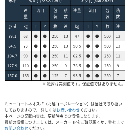
米坪
4/6判 (788×1091)
キク判 (636×939)
連
流目
包
積
連量
流目
包
積
連
量
装
数
装
数
g/㎡
kg
Ｔ
Ｙ
枚
連
kg
Ｔ
Ｙ
枚
連
k
79.1
68
●
●
250
13
47
●
●
500
13
43
84.9
73
●
●
250
13
50.5
●
●
500
13
46
104.7
90
●
●
250
11
62.5
●
●
250
11
57
127.9
110
●
●
250
9
76.5
●
●
250
9
70
157.0
135
●
●
125
7
93.5
●
●
250
7
86
※ 紙厚は実測値です。保証値ではありません。
ミューコートネオス-F（北越コーポレーション）は当社で取り扱い
しておりますので、 詳しくは
お問い合わせ
ください。
本ページの記載内容は、更新時点での情報になります。
最新の情報につきましては、メーカーHPをご確認頂くか、弊社まで
お問い合わせ
ください。