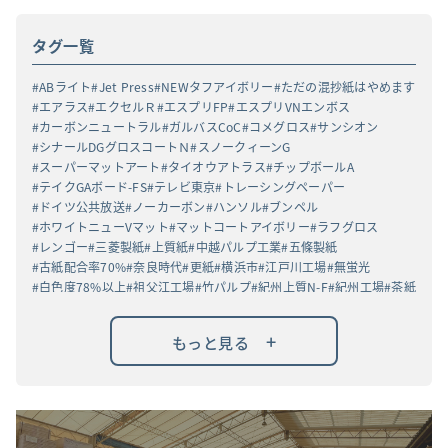
タグ一覧
ABライト
Jet Press
NEWタフアイボリー
ただの混抄紙はやめます
エアラス
エクセルＲ
エスプリFP
エスプリVNエンボス
カーボンニュートラル
ガルバスCoC
コメグロス
サンシオン
シナールDGグロスコートＮ
スノークィーンG
スーパーマットアート
タイオウアトラス
チップボールA
テイクGAボード-FS
テレビ東京
トレーシングペーパー
ドイツ公共放送
ノーカーボン
ハンソル
ブンペル
ホワイトニューVマット
マットコートアイボリー
ラフグロス
レンゴー
三菱製紙
上質紙
中越パルプ工業
五條製紙
古紙配合率70%
奈良時代
更紙
横浜市
江戸川工場
無蛍光
白色度78%以上
祖父江工場
竹パルプ
紀州上質N-F
紀州工場
茶紙
高白ラフバガス
+
もっと見る