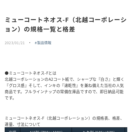
採用情報
ミューコートネオス-F（北越コーポレーシ
トピックス
ョン）の規格一覧と格差
お問い合わせ・エントリー
2023/01/21
・
製品情報
SNSアカウント
●ミューコートネオス-Fとは
北越コーポレーションのA2コート紙で、シャープな『白さ』と輝く
『グロス感』そして、インキの『速乾性』を兼ね備えた当社の人気
商品です。フルラインナップの常備在庫品ですので、即日納品可能
です。
ミューコートネオス-F（北越コーポレーション）の規格表、格差、
連量、寸法について