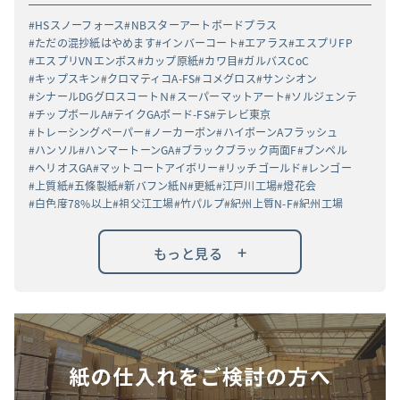
HSスノーフォース
NBスターアートボードプラス
ただの混抄紙はやめます
インバーコート
エアラス
エスプリFP
エスプリVNエンボス
カップ原紙
カワ目
ガルバスCoC
キップスキン
クロマティコA-FS
コメグロス
サンシオン
シナールDGグロスコートＮ
スーパーマットアート
ソルジェンテ
チップボールA
テイクGAボード-FS
テレビ東京
トレーシングペーパー
ノーカーボン
ハイボーンAフラッシュ
ハンソル
ハンマートーンGA
ブラックブラック両面F
ブンペル
ヘリオスGA
マットコートアイボリー
リッチゴールド
レンゴー
上質紙
五條製紙
新バフン紙N
更紙
江戸川工場
燈花会
白色度78%以上
祖父江工場
竹パルプ
紀州上質N-F
紀州工場
高白ラフバガス
高級高白ケント紙
黒丸α
+
もっと見る