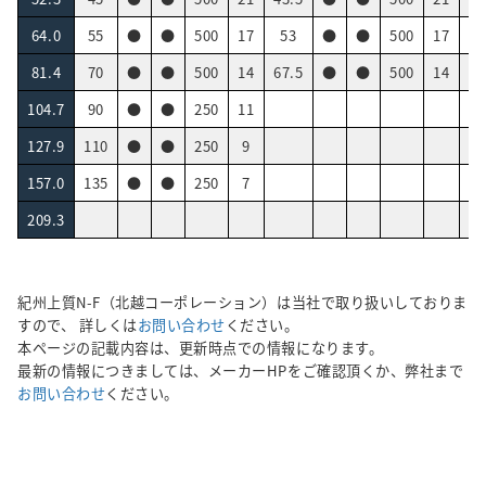
64.0
55
●
●
500
17
53
●
●
500
17
3
81.4
70
●
●
500
14
67.5
●
●
500
14
48
104.7
90
●
●
250
11
62
127.9
110
●
●
250
9
76
157.0
135
●
●
250
7
93
209.3
紀州上質N-F（北越コーポレーション）は当社で取り扱いしておりま
すので、 詳しくは
お問い合わせ
ください。
本ページの記載内容は、更新時点での情報になります。
最新の情報につきましては、メーカーHPをご確認頂くか、弊社まで
お問い合わせ
ください。