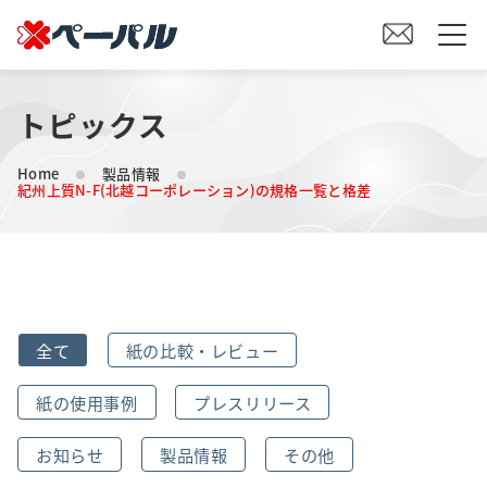
トピックス
HOME
Home
製品情報
初めての方へ
紀州上質N-F(北越コーポレーション)の規格一覧と格差
紙の仕入れをご検討の方へ
オリジナル素材製造をご検討の方へ
全て
紙の比較・レビュー
会社案内
紙の使用事例
プレスリリース
事業内容
お知らせ
製品情報
その他