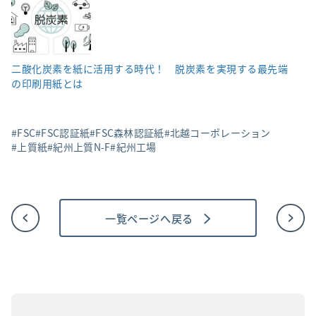
二酸化炭素を紙に活用する時代！ 脱炭素を実現する最先端
の印刷用紙とは
FSC
FSC認証紙
FSC森林認証紙
北越コーポレーション
上質紙
紀州上質N-F
紀州工場
一覧ページへ戻る
投
稿
ナ
ビ
ゲ
ー
シ
ョ