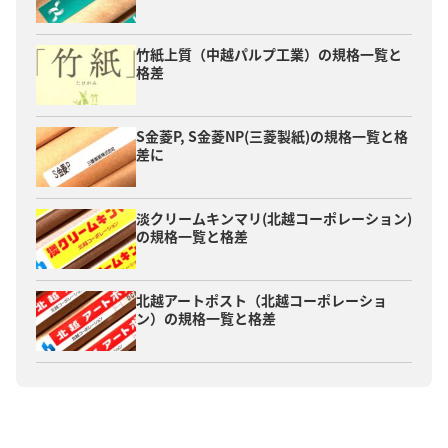
竹紙上質（中越パルプ工業）の規格一覧と
格差
S金菱P, S金菱NP(三菱製紙)の規格一覧と格
差に
淡クリームキンマリ(北越コーポレーション)
の規格一覧と格差
北越アートポスト（北越コーポレーショ
ン）の規格一覧と格差