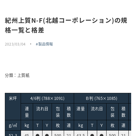
採用情報
紀州上質N-F(北越コーポレーション)の規
トピックス
格一覧と格差
お問い合わせ・エントリー
2023/03/04
・
製品情報
SNSアカウント
分類：上質紙
米坪
4/6判 (788×1091)
Ｂ判 (765×1085)
連
流れ目
包
積
連量
流れ目
包
積
連
量
装
数
装
数
g/㎡
kg
Ｔ
Ｙ
枚
連
kg
Ｔ
Ｙ
枚
連
k
52.3
45
●
●
500
21
43.5
●
●
500
21
3