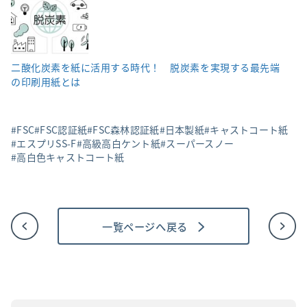
二酸化炭素を紙に活用する時代！ 脱炭素を実現する最先端
の印刷用紙とは
FSC
FSC認証紙
FSC森林認証紙
日本製紙
キャストコート紙
エスプリSS-F
高級高白ケント紙
スーパースノー
高白色キャストコート紙
一覧ページへ戻る
投
稿
ナ
ビ
ゲ
ー
シ