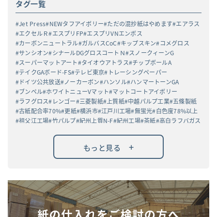
タグ一覧
Jet Press
NEWタフアイボリー
ただの混抄紙はやめます
エアラス
エクセルＲ
エスプリFP
エスプリVNエンボス
カーボンニュートラル
ガルバスCoC
キップスキン
コメグロス
サンシオン
シナールDGグロスコートＮ
スノークィーンG
スーパーマットアート
タイオウアトラス
チップボールA
テイクGAボード-FS
テレビ東京
トレーシングペーパー
ドイツ公共放送
ノーカーボン
ハンソル
ハンマートーンGA
ブンペル
ホワイトニューVマット
マットコートアイボリー
ラフグロス
レンゴー
三菱製紙
上質紙
中越パルプ工業
五條製紙
古紙配合率70%
更紙
横浜市
江戸川工場
無蛍光
白色度78%以上
祖父江工場
竹パルプ
紀州上質N-F
紀州工場
茶紙
高白ラフバガス
+
もっと見る