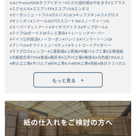
Jet Press
NEWタフアイボリー
ただの混抄紙はやめます
エアラス
エクセルＲ
エスプリFP
エスプリVNエンボス
カーボンニュートラル
ガルバスCoC
キップスキン
コメグロス
サンシオン
シナールDGグロスコートＮ
スノークィーンG
スーパーマットアート
タイオウアトラス
チップボールA
テイクGAボード-FS
テレビ東京
トレーシングペーパー
ドイツ公共放送
ノーカーボン
ハンソル
ハンマートーンGA
ブンペル
ホワイトニューVマット
マットコートアイボリー
ラフグロス
レンゴー
三菱製紙
上質紙
中越パルプ工業
五條製紙
古紙配合率70%
更紙
横浜市
江戸川工場
無蛍光
白色度78%以上
祖父江工場
竹パルプ
紀州上質N-F
紀州工場
茶紙
高白ラフバガス
+
もっと見る