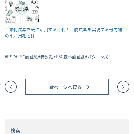
二酸化炭素を紙に活用する時代！ 脱炭素を実現する最先端
の印刷用紙とは
FSC
FSC認証紙
特殊紙
FSC森林認証紙
パターンズF
一覧ページへ戻る
投
稿
ナ
ビ
ゲ
ー
シ
ョ
検索
ン