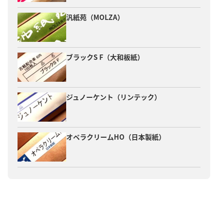
汎紙苑（MOLZA）
ブラックS F（大和板紙）
ジュノーケント（リンテック）
オペラクリームHO（日本製紙）