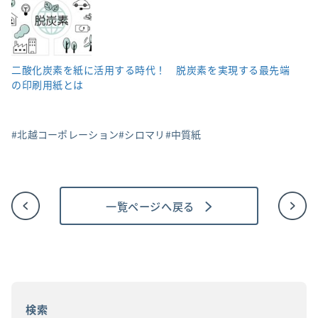
二酸化炭素を紙に活用する時代！ 脱炭素を実現する最先端
の印刷用紙とは
北越コーポレーション
シロマリ
中質紙
一覧ページへ戻る
投
稿
ナ
ビ
ゲ
ー
シ
ョ
検索
ン