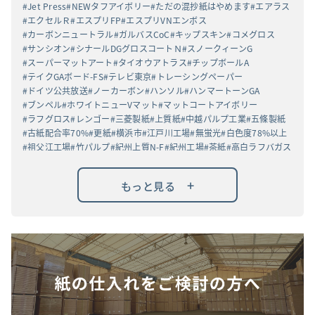
Jet Press
NEWタフアイボリー
ただの混抄紙はやめます
エアラス
エクセルＲ
エスプリFP
エスプリVNエンボス
カーボンニュートラル
ガルバスCoC
キップスキン
コメグロス
サンシオン
シナールDGグロスコートＮ
スノークィーンG
スーパーマットアート
タイオウアトラス
チップボールA
テイクGAボード-FS
テレビ東京
トレーシングペーパー
ドイツ公共放送
ノーカーボン
ハンソル
ハンマートーンGA
ブンペル
ホワイトニューVマット
マットコートアイボリー
ラフグロス
レンゴー
三菱製紙
上質紙
中越パルプ工業
五條製紙
古紙配合率70%
更紙
横浜市
江戸川工場
無蛍光
白色度78%以上
祖父江工場
竹パルプ
紀州上質N-F
紀州工場
茶紙
高白ラフバガス
+
もっと見る