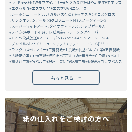
Jet Press
NEWタフアイボリー
ただの混抄紙はやめます
エアラス
エクセルＲ
エスプリFP
エスプリVNエンボス
カーボンニュートラル
ガルバスCoC
キップスキン
コメグロス
サンシオン
シナールDGグロスコートＮ
スノークィーンG
スーパーマットアート
タイオウアトラス
チップボールA
テイクGAボード-FS
テレビ東京
トレーシングペーパー
ドイツ公共放送
ノーカーボン
ハンソル
ハンマートーンGA
ブンペル
ホワイトニューVマット
マットコートアイボリー
ラフグロス
レンゴー
三菱製紙
上質紙
中越パルプ工業
五條製紙
古紙配合率70%
更紙
横浜市
江戸川工場
無蛍光
白色度78%以上
祖父江工場
竹パルプ
紀州上質N-F
紀州工場
茶紙
高白ラフバガス
+
もっと見る