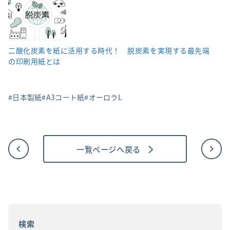
二酸化炭素を紙に活用する時代！ 脱炭素を実現する最先端
の印刷用紙とは
日本製紙
A3コート紙
オーロラL
一覧ページへ戻る
投
稿
ナ
ビ
ゲ
ー
シ
ョ
検索
ン