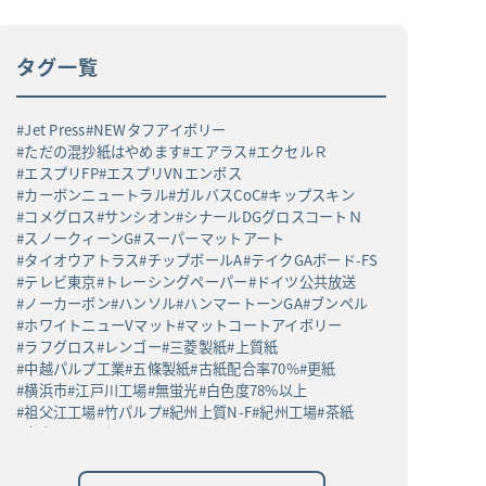
タグ一覧
Jet Press
NEWタフアイボリー
ただの混抄紙はやめます
エアラス
エクセルＲ
エスプリFP
エスプリVNエンボス
カーボンニュートラル
ガルバスCoC
キップスキン
コメグロス
サンシオン
シナールDGグロスコートＮ
スノークィーンG
スーパーマットアート
タイオウアトラス
チップボールA
テイクGAボード-FS
テレビ東京
トレーシングペーパー
ドイツ公共放送
ノーカーボン
ハンソル
ハンマートーンGA
ブンペル
ホワイトニューVマット
マットコートアイボリー
ラフグロス
レンゴー
三菱製紙
上質紙
中越パルプ工業
五條製紙
古紙配合率70%
更紙
横浜市
江戸川工場
無蛍光
白色度78%以上
祖父江工場
竹パルプ
紀州上質N-F
紀州工場
茶紙
高白ラフバガス