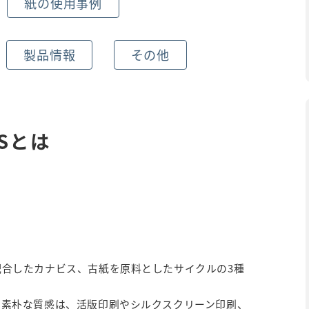
紙の使用事例
製品情報
その他
Sとは
。
合したカナビス、古紙を原料としたサイクルの3種
る素朴な質感は、活版印刷やシルクスクリーン印刷、