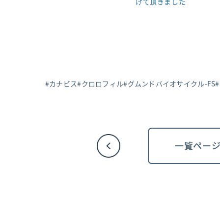
げて頂きました
カナビス
クロロフィル
グムンドバイオサイクル-FS
一覧ペー
投
稿
ナ
ビ
ゲ
ー
シ
ョ