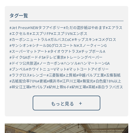
タグ一覧
Jet Press
NEWタフアイボリー
ただの混抄紙はやめます
エアラス
エクセルＲ
エスプリFP
エスプリVNエンボス
カーボンニュートラル
ガルバスCoC
キップスキン
コメグロス
サンシオン
シナールDGグロスコートＮ
スノークィーンG
スーパーマットアート
タイオウアトラス
チップボールA
テイクGAボード-FS
テレビ東京
トレーシングペーパー
ドイツ公共放送
ノーカーボン
ハンソル
ハンマートーンGA
ブンペル
ホワイトニューVマット
マットコートアイボリー
ラフグロス
レンゴー
三菱製紙
上質紙
中越パルプ工業
五條製紙
古紙配合率70%
更紙
横浜市
江戸川工場
無蛍光
白色度78%以上
祖父江工場
竹パルプ
紀州上質N-F
紀州工場
茶紙
高白ラフバガス
+
もっと見る