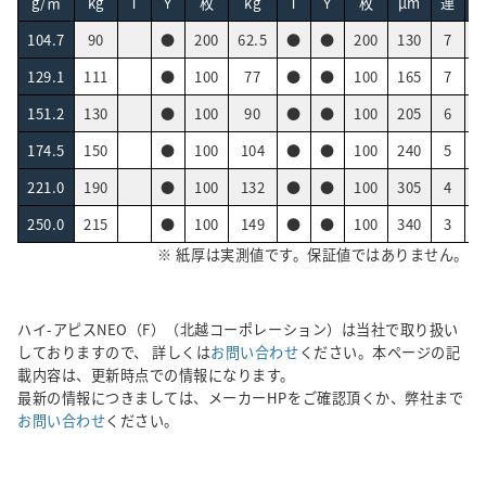
g/㎡
kg
Ｔ
Ｙ
枚
kg
Ｔ
Ｙ
枚
µm
連
104.7
90
●
200
62.5
●
●
200
130
7
0
129.1
111
●
100
77
●
●
100
165
7
0
151.2
130
●
100
90
●
●
100
205
6
0
174.5
150
●
100
104
●
●
100
240
5
0
221.0
190
●
100
132
●
●
100
305
4
0
250.0
215
●
100
149
●
●
100
340
3
0
※ 紙厚は実測値です。保証値ではありません。
ハイ-アピスNEO（F）（北越コーポレーション）は当社で取り扱い
しておりますので、 詳しくは
お問い合わせ
ください。本ページの記
載内容は、更新時点での情報になります。
最新の情報につきましては、メーカーHPをご確認頂くか、弊社まで
お問い合わせ
ください。