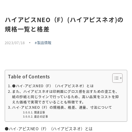
採用情報
ハイアピスNEO（F）(ハイアピスネオ)の
トピックス
規格一覧と格差
お問い合わせ・エントリー
2023/07/18
・
製品情報
SNSアカウント
Table of Contents
●ハイ-アピスNEO（F）（ハイアピスネオ）とは
また、ハイアピスネオは印刷面にグロス感を出すための塗工を、
紙の抄紙と同じラインで行っているため、高い品質をコストを抑
えた価格で実現できていることも特徴です。
ハイ-アピスNEO（F）の規格表、格差、連量、寸法について
関連記事
最近の記事
●ハイ-アピスNEO（F）（ハイアピスネオ）とは