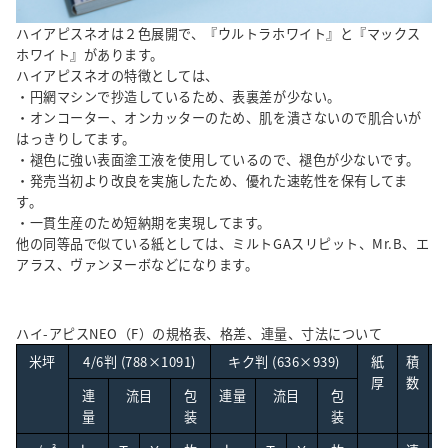
ハイアピスネオは２色展開で、『ウルトラホワイト』と『マックス
ホワイト』があります。
ハイアピスネオの特徴としては、
・円網マシンで抄造しているため、表裏差が少ない。
・オンコーター、オンカッターのため、肌を潰さないので肌合いが
はっきりしてます。
・褪色に強い表面塗工液を使用しているので、褪色が少ないです。
・発売当初より改良を実施したため、優れた速乾性を保有してま
す。
・一貫生産のため短納期を実現してます。
他の同等品で似ている紙としては、ミルトGAスリピット、Mr.B、エ
アラス、ヴァンヌーボなどになります。
ハイ-アピスNEO（F）の規格表、格差、連量、寸法について
米坪
4/6判 (788×1091)
キク判 (636×939)
紙
積
厚
数
連
流目
包
連量
流目
包
量
装
装