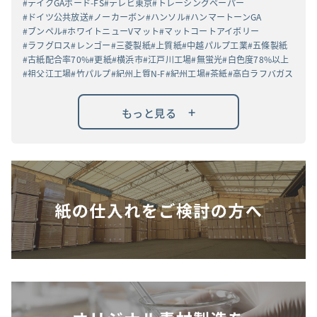
テイクGAボード-FS
テレビ東京
トレーシングペーパー
ドイツ公共放送
ノーカーボン
ハンソル
ハンマートーンGA
ブンペル
ホワイトニューVマット
マットコートアイボリー
ラフグロス
レンゴー
三菱製紙
上質紙
中越パルプ工業
五條製紙
古紙配合率70%
更紙
横浜市
江戸川工場
無蛍光
白色度78%以上
祖父江工場
竹パルプ
紀州上質N-F
紀州工場
茶紙
高白ラフバガス
+
もっと見る