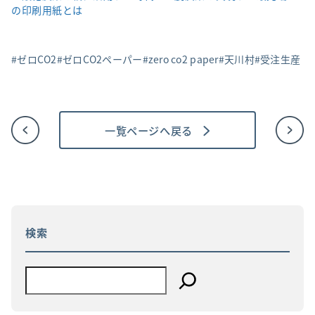
の印刷用紙とは
ゼロCO2
ゼロCO2ペーパー
zero co2 paper
天川村
受注生産
一覧ページへ戻る
投
稿
ナ
ビ
ゲ
ー
シ
ョ
検索
ン