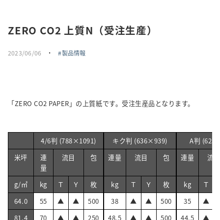
採用情報
ZERO CO2 上質N（受注生産）
トピックス
2023/06/06
・
製品情報
お問い合わせ・エントリー
SNSアカウント
「ZERO CO2 PAPER」の上質紙です。受注生産品となります。
4/6判 (788×1091)
キク判 (636×939)
A判 (625
米坪
連
流目
包
連量
流目
包
連量
流
量
g/㎡
kg
Ｔ
Ｙ
枚
kg
Ｔ
Ｙ
枚
kg
Ｔ
64.0
55
▲
▲
500
38
▲
▲
500
35
▲
81.4
70
▲
▲
250
48.5
▲
▲
500
44.5
▲