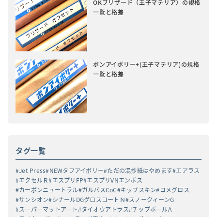
OKブリザード（王子マテリア）の規格
一覧と格差
ボンアイボリー+(王子マテリア)の規格
一覧と格差
タグ一覧
Jet Press
NEWタフアイボリー
ただの混抄紙はやめます
エアラス
エクセルＲ
エスプリFP
エスプリVNエンボス
カーボンニュートラル
ガルバスCoC
キップスキン
コメグロス
サンシオン
シナールDGグロスコートＮ
スノークィーンG
スーパーマットアート
タイオウアトラス
チップボールA