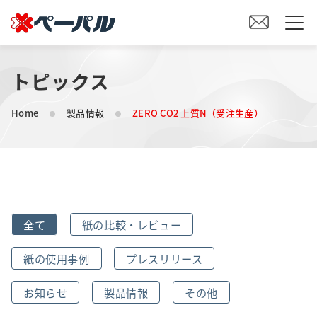
トピックス
HOME
Home
製品情報
ZERO CO2 上質N（受注生産）
初めての方へ
紙の仕入れをご検討の方へ
オリジナル素材製造をご検討の方へ
全て
紙の比較・レビュー
会社案内
紙の使用事例
プレスリリース
事業内容
お知らせ
製品情報
その他