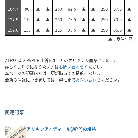
104.7
90
▲
▲
250
62.5
▲
▲
250
57.5
▲
127.9
110
▲
▲
250
76.5
▲
▲
250
70.5
▲
157.0
135
▲
▲
125
93.5
▲
▲
250
86.5
▲
▲：受注生産
ZERO CO2 PAPER 上質Nは当社のオリジナル商品ですので、
詳しくお知りになりたい方は
お問い合わせ
ください。
本ページの記載内容は、更新時点での情報になります。
最新の情報につきましては、弊社まで
お問い合わせ
ください。
関連記事
アリキンアイディール(APP)の規格