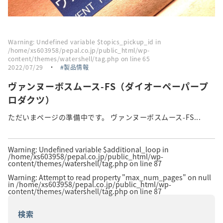
Warning
: Undefined variable $topics_pickup_id in
/home/xs603958/pepal.co.jp/public_html/wp-
content/themes/watershell/tag.php
on line
65
2022/07/29
・
製品情報
ヴァンヌーボスムース-FS（ダイオーペーパープ
ロダクツ）
ただいまページの準備中です。 ヴァンヌーボスムース-FS...
Warning
: Undefined variable $additional_loop in
/home/xs603958/pepal.co.jp/public_html/wp-
content/themes/watershell/tag.php
on line
87
Warning
: Attempt to read property "max_num_pages" on null
in
/home/xs603958/pepal.co.jp/public_html/wp-
content/themes/watershell/tag.php
on line
87
検索