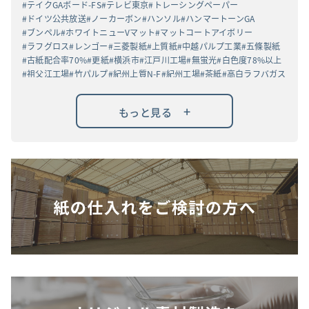
テイクGAボード-FS
テレビ東京
トレーシングペーパー
ドイツ公共放送
ノーカーボン
ハンソル
ハンマートーンGA
ブンペル
ホワイトニューVマット
マットコートアイボリー
ラフグロス
レンゴー
三菱製紙
上質紙
中越パルプ工業
五條製紙
古紙配合率70%
更紙
横浜市
江戸川工場
無蛍光
白色度78%以上
祖父江工場
竹パルプ
紀州上質N-F
紀州工場
茶紙
高白ラフバガス
+
もっと見る