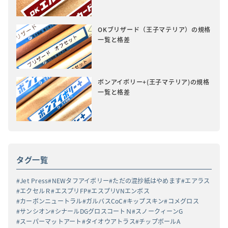
OKブリザード（王子マテリア）の規格
一覧と格差
ボンアイボリー+(王子マテリア)の規格
一覧と格差
タグ一覧
Jet Press
NEWタフアイボリー
ただの混抄紙はやめます
エアラス
エクセルＲ
エスプリFP
エスプリVNエンボス
カーボンニュートラル
ガルバスCoC
キップスキン
コメグロス
サンシオン
シナールDGグロスコートＮ
スノークィーンG
スーパーマットアート
タイオウアトラス
チップボールA