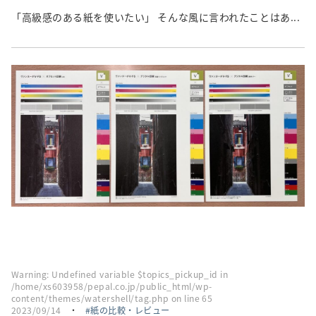
「高級感のある紙を使いたい」 そんな風に言われたことはあ...
Warning
: Undefined variable $topics_pickup_id in
/home/xs603958/pepal.co.jp/public_html/wp-
content/themes/watershell/tag.php
on line
65
2023/09/14
・
紙の比較・レビュー