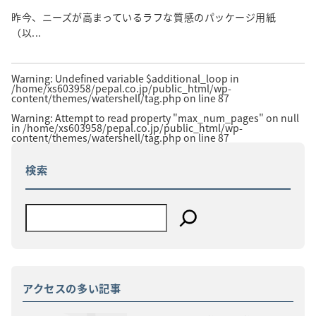
昨今、ニーズが高まっているラフな質感のパッケージ用紙
（以...
Warning
: Undefined variable $additional_loop in
/home/xs603958/pepal.co.jp/public_html/wp-
content/themes/watershell/tag.php
on line
87
Warning
: Attempt to read property "max_num_pages" on null
in
/home/xs603958/pepal.co.jp/public_html/wp-
content/themes/watershell/tag.php
on line
87
検索
アクセスの多い記事