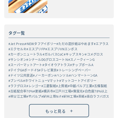
タグ一覧
Jet Press
NEWタフアイボリー
ただの混抄紙はやめます
エアラス
エクセルＲ
エスプリFP
エスプリVNエンボス
カーボンニュートラル
ガルバスCoC
キップスキン
コメグロス
サンシオン
シナールDGグロスコートＮ
スノークィーンG
スーパーマットアート
タイオウアトラス
チップボールA
テイクGAボード-FS
テレビ東京
トレーシングペーパー
ドイツ公共放送
ノーカーボン
ハンソル
ハンマートーンGA
ブンペル
ホワイトニューVマット
マットコートアイボリー
ラフグロス
レンゴー
三菱製紙
上質紙
中越パルプ工業
五條製紙
古紙配合率70%
更紙
横浜市
江戸川工場
無蛍光
白色度78%以上
祖父江工場
竹パルプ
紀州上質N-F
紀州工場
茶紙
高白ラフバガス
+
もっと見る