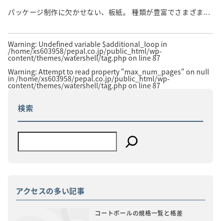
パッケージ制作に欠かせない、板紙。 種類が豊富でさまざま...
Warning
: Undefined variable $additional_loop in
/home/xs603958/pepal.co.jp/public_html/wp-
content/themes/watershell/tag.php
on line
87
Warning
: Attempt to read property "max_num_pages" on null
in
/home/xs603958/pepal.co.jp/public_html/wp-
content/themes/watershell/tag.php
on line
87
検索
アクセスの多い記事
コートボールの規格一覧と格差