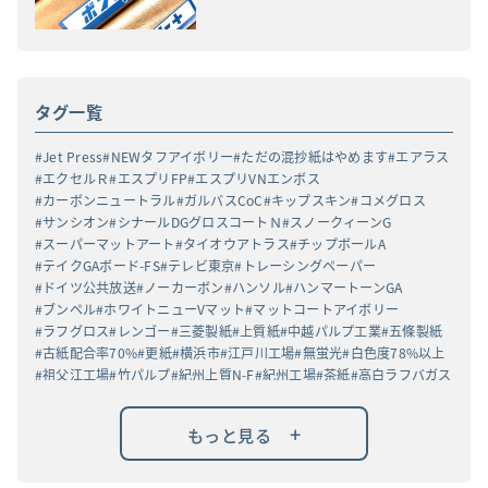
タグ一覧
Jet Press
NEWタフアイボリー
ただの混抄紙はやめます
エアラス
エクセルＲ
エスプリFP
エスプリVNエンボス
カーボンニュートラル
ガルバスCoC
キップスキン
コメグロス
サンシオン
シナールDGグロスコートＮ
スノークィーンG
スーパーマットアート
タイオウアトラス
チップボールA
テイクGAボード-FS
テレビ東京
トレーシングペーパー
ドイツ公共放送
ノーカーボン
ハンソル
ハンマートーンGA
ブンペル
ホワイトニューVマット
マットコートアイボリー
ラフグロス
レンゴー
三菱製紙
上質紙
中越パルプ工業
五條製紙
古紙配合率70%
更紙
横浜市
江戸川工場
無蛍光
白色度78%以上
祖父江工場
竹パルプ
紀州上質N-F
紀州工場
茶紙
高白ラフバガス
+
もっと見る