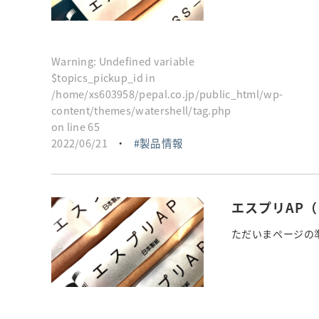
Warning
: Undefined variable
$topics_pickup_id in
/home/xs603958/pepal.co.jp/public_html/wp-
content/themes/watershell/tag.php
on line
65
2022/06/21
・
製品情報
エスプリAP
ただいまページの準