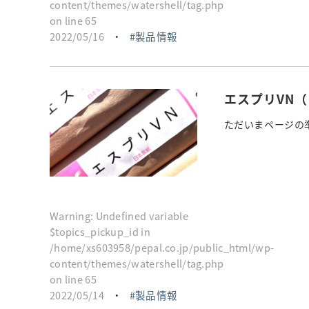
content/themes/watershell/tag.php
on line
65
2022/05/16
・
製品情報
エスプリVN
ただいまページの準
Warning
: Undefined variable
$topics_pickup_id in
/home/xs603958/pepal.co.jp/public_html/wp-
content/themes/watershell/tag.php
on line
65
2022/05/14
・
製品情報