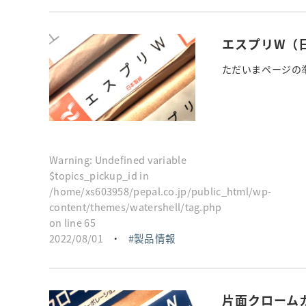
エスプリW（
ただいまページの準
Warning
: Undefined variable
$topics_pickup_id in
/home/xs603958/pepal.co.jp/public_html/wp-
content/themes/watershell/tag.php
on line
65
2022/08/01
・
製品情報
片面クローム