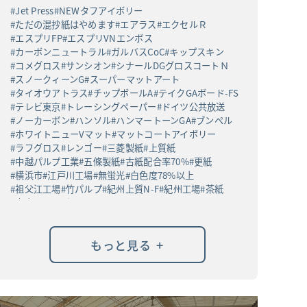
Jet Press
NEWタフアイボリー
ただの混抄紙はやめます
エアラス
エクセルＲ
エスプリFP
エスプリVNエンボス
カーボンニュートラル
ガルバスCoC
キップスキン
コメグロス
サンシオン
シナールDGグロスコートＮ
スノークィーンG
スーパーマットアート
タイオウアトラス
チップボールA
テイクGAボード-FS
テレビ東京
トレーシングペーパー
ドイツ公共放送
ノーカーボン
ハンソル
ハンマートーンGA
ブンペル
ホワイトニューVマット
マットコートアイボリー
ラフグロス
レンゴー
三菱製紙
上質紙
中越パルプ工業
五條製紙
古紙配合率70%
更紙
横浜市
江戸川工場
無蛍光
白色度78%以上
祖父江工場
竹パルプ
紀州上質N-F
紀州工場
茶紙
高白ラフバガス
+
もっと見る