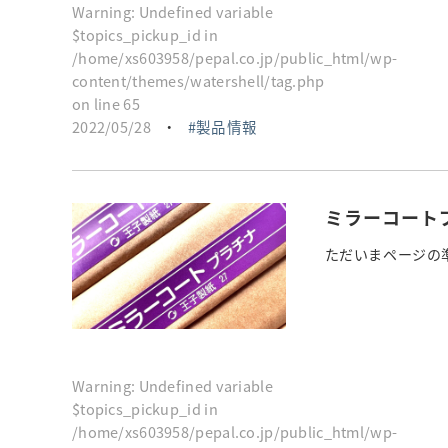
Warning
: Undefined variable
$topics_pickup_id in
/home/xs603958/pepal.co.jp/public_html/wp-
content/themes/watershell/tag.php
on line
65
2022/05/28
・
製品情報
ミラーコート
ただいまページの準
Warning
: Undefined variable
$topics_pickup_id in
/home/xs603958/pepal.co.jp/public_html/wp-