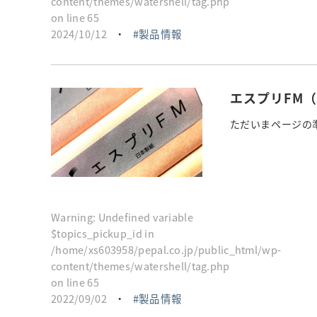
content/themes/watershell/tag.php
on line
65
2024/10/12
・
製品情報
エスプリFM
ただいまページの準
Warning
: Undefined variable
$topics_pickup_id in
/home/xs603958/pepal.co.jp/public_html/wp-
content/themes/watershell/tag.php
on line
65
2022/09/02
・
製品情報