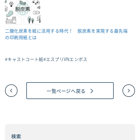
二酸化炭素を紙に活用する時代！ 脱炭素を実現する最先端
の印刷用紙とは
キャストコート紙
エスプリVNエンボス
一覧ページへ戻る
投
稿
ナ
ビ
ゲ
ー
シ
ョ
検索
ン