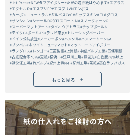
Jet Press
NEWタフアイボリー
ただの混抄紙はやめます
エアラス
エクセルＲ
エスプリFP
エスプリVNエンボス
カーボンニュートラル
ガルバスCoC
キップスキン
コメグロス
サンシオン
シナールDGグロスコートＮ
スノークィーンG
スーパーマットアート
タイオウアトラス
チップボールA
テイクGAボード-FS
テレビ東京
トレーシングペーパー
ドイツ公共放送
ノーカーボン
ハンソル
ハンマートーンGA
ブンペル
ホワイトニューVマット
マットコートアイボリー
ラフグロス
レンゴー
三菱製紙
上質紙
中越パルプ工業
五條製紙
古紙配合率70%
更紙
横浜市
江戸川工場
無蛍光
白色度78%以上
祖父江工場
竹パルプ
紀州上質N-F
紀州工場
茶紙
高白ラフバガス
+
もっと見る