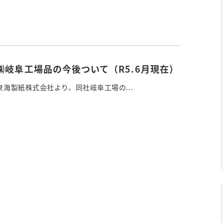
㈱岐阜工場品の今後ついて（R5.6月現在）
種東海製紙株式会社より、同社岐阜工場の...