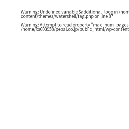
Warning
: Undefined variable $additional_loop in
/hom
content/themes/watershell/tag.php
on line
87
Warning
: Attempt to read property "max_num_pages" 
/home/xs603958/pepal.co.jp/public_html/wp-content