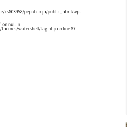
e/xs603958/pepal.co.jp/public_html/wp-
on null in
/themes/watershell/tag.php
on line
87