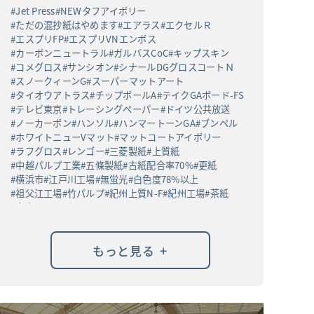
Jet Press
NEWタフアイボリー
ただの混抄紙はやめます
エアラス
エクセルＲ
エスプリFP
エスプリVNエンボス
カーボンニュートラル
ガルバスCoC
キップスキン
コメグロス
サンシオン
シナールDGグロスコートＮ
スノークィーンG
スーパーマットアート
タイオウアトラス
チップボールA
テイクGAボード-FS
テレビ東京
トレーシングペーパー
ドイツ公共放送
ノーカーボン
ハンソル
ハンマートーンGA
ブンペル
ホワイトニューVマット
マットコートアイボリー
ラフグロス
レンゴー
三菱製紙
上質紙
中越パルプ工業
五條製紙
古紙配合率70%
更紙
横浜市
江戸川工場
無蛍光
白色度78%以上
祖父江工場
竹パルプ
紀州上質N-F
紀州工場
茶紙
高白ラフバガス
+
もっと見る