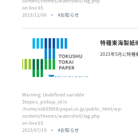
content/themes/watershell/tag.php
on line
65
2023/12/06
・
お知らせ
特種東海製紙
2023年5月に特
Warning
: Undefined variable
$topics_pickup_id in
/home/xs603958/pepal.co.jp/public_html/wp-
content/themes/watershell/tag.php
on line
65
2023/07/19
・
お知らせ