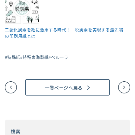
二酸化炭素を紙に活用する時代！ 脱炭素を実現する最先端
の印刷用紙とは
特殊紙
特種東海製紙
ペルーラ
一覧ページへ戻る
投
稿
ナ
ビ
ゲ
ー
シ
ョ
検索
ン