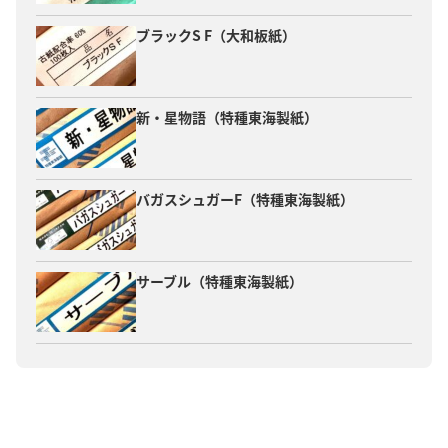
ブラックS F（大和板紙）
新・星物語（特種東海製紙）
バガスシュガーF（特種東海製紙）
サーブル（特種東海製紙）