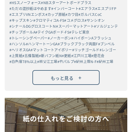
HSスノーフォース
NBスターアートボードプラス
ただの混抄紙はやめます
インバーコート
エアラス
エスプリFP
エスプリVNエンボス
カップ原紙
カワ目
ガルバスCoC
キップスキン
クロマティコA-FS
コメグロス
サンシオン
シナールDGグロスコートＮ
スーパーマットアート
ソルジェンテ
チップボールA
テイクGAボード-FS
テレビ東京
トレーシングペーパー
ノーカーボン
ハイボーンAフラッシュ
ハンソル
ハンマートーンGA
ブラックブラック両面F
ブンペル
ヘリオスGA
マットコートアイボリー
リッチゴールド
レンゴー
上質紙
五條製紙
新バフン紙N
更紙
江戸川工場
燈花会
白色度78%以上
祖父江工場
竹パルプ
紀州上質N-F
紀州工場
高白ラフバガス
高級高白ケント紙
黒丸α
+
もっと見る