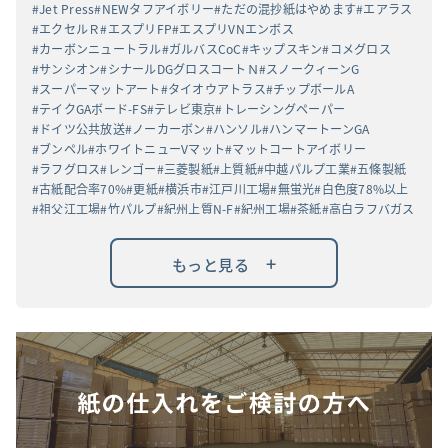
Jet Press
NEWタフアイボリー
ただの混抄紙はやめます
エアラス
エクセルＲ
エスプリFP
エスプリVNエンボス
カーボンニュートラル
ガルバスCoC
キップスキン
コメグロス
サンシオン
シナールDGグロスコートＮ
スノークィーンG
スーパーマットアート
タイオウアトラス
チップボールA
テイクGAボード-FS
テレビ東京
トレーシングペーパー
ドイツ公共放送
ノーカーボン
ハンソル
ハンマートーンGA
ブンペル
ホワイトニューVマット
マットコートアイボリー
ラフグロス
レンゴー
三菱製紙
上質紙
中越パルプ工業
五條製紙
古紙配合率70%
更紙
横浜市
江戸川工場
無蛍光
白色度78%以上
祖父江工場
竹パルプ
紀州上質N-F
紀州工場
茶紙
高白ラフバガス
+
もっと見る