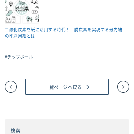
二酸化炭素を紙に活用する時代！ 脱炭素を実現する最先端
の印刷用紙とは
チップボール
一覧ページへ戻る
投
稿
ナ
ビ
ゲ
ー
シ
ョ
検索
ン