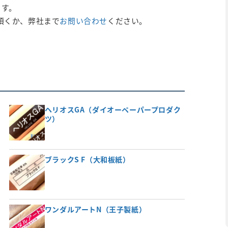
ます。
頂くか、弊社まで
お問い合わせ
ください。
ヘリオスGA（ダイオーペーパープロダク
ツ）
ブラックS F（大和板紙）
ワンダルアートN（王子製紙）