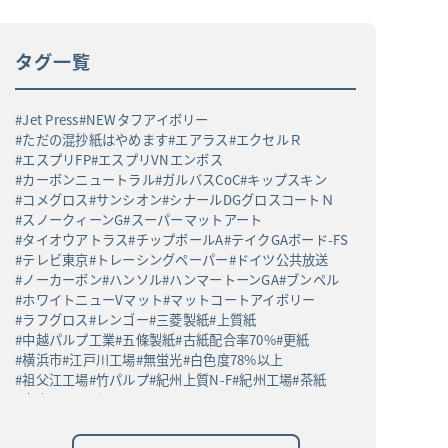
タグ一覧
Jet Press
NEWタフアイボリー
ただの混抄紙はやめます
エアラス
エクセルＲ
エスプリFP
エスプリVNエンボス
カーボンニュートラル
ガルバスCoC
キップスキン
コメグロス
サンシオン
シナールDGグロスコートＮ
スノークィーンG
スーパーマットアート
タイオウアトラス
チップボールA
テイクGAボード-FS
テレビ東京
トレーシングペーパー
ドイツ公共放送
ノーカーボン
ハンソル
ハンマートーンGA
ブンペル
ホワイトニューVマット
マットコートアイボリー
ラフグロス
レンゴー
三菱製紙
上質紙
中越パルプ工業
五條製紙
古紙配合率70%
更紙
横浜市
江戸川工場
無蛍光
白色度78%以上
祖父江工場
竹パルプ
紀州上質N-F
紀州工場
茶紙
高白ラフバガス