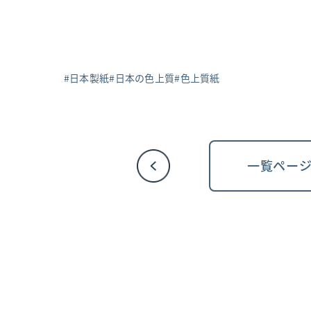
日本製紙
日本の色上質
色上質紙
一覧ペー
投
稿
ナ
ビ
ゲ
ー
シ
ョ
ン